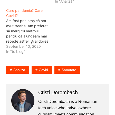
In "Analiză"
Care pandemie? Care
Covid?
Am fost prin oraș că am
avut treabă. Am preferat
să merg cu metroul
pentru că ajungeam mai
repede astfel. Și al doilea
motiv pentru că nu
September 10, 2020
aveam loc de parcare la
In "to blog"
destinație. Așa, cu
metroul am reușit să fac
și numărul de pași pe
Analiza
Covid
Sanatate
care mi-l impun
dispozitivele de…
Cristi Dorombach
Cristi Dorombach is a Romanian
tech voice who thrives where
curiosity meets communication.