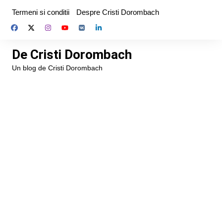
Skip
Termeni si conditii
Despre Cristi Dorombach
to
content
De Cristi Dorombach
Un blog de Cristi Dorombach