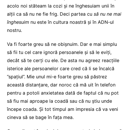
acolo noi stăteam la cozi și ne înghesuiam unii în
alții ca să nu ne fie frig. Deci partea cu
să nu ne mai
înghesuim
nu este în cultura noastră și în ADN-ul
nostru.
Va fi foarte greu să ne obișnuim. Dar e mai simplu
să fii tu cel care ignoră persoanele și să le eviți,
decât să te cerți cu ele. De asta nu agreez reacțiile
isterice ale persoanelor care cred că li se încalcă
”spațiul”. Mie unul mi-e foarte greu să păstrez
această distanțare, dar noroc că mă uit în telefon
pentru a potoli anxietatea dată de faptul că nu pot
să fiu mai aproape la coadă sau că nu știu unde
începe coada. Și tot timpul am impresia că va veni
cineva să se bage în fața mea.