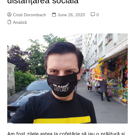
distanțarea socială
Cristi Dorombach
June 26, 2020
0
Analiză
Am fost zilele astea la cofetărie să iau o prăjitură și