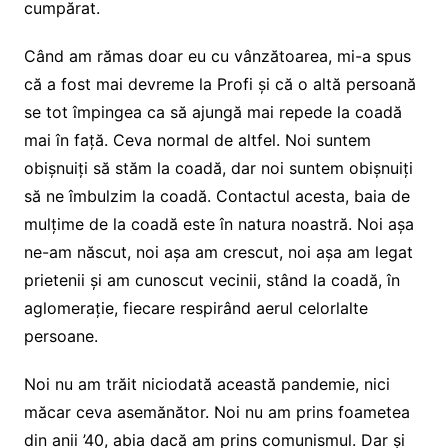
cumpărat.
Când am rămas doar eu cu vânzătoarea, mi-a spus
că a fost mai devreme la Profi și că o altă persoană
se tot împingea ca să ajungă mai repede la coadă
mai în față. Ceva normal de altfel. Noi suntem
obișnuiți să stăm la coadă, dar noi suntem obișnuiți
să ne îmbulzim la coadă. Contactul acesta, baia de
mulțime de la coadă este în natura noastră. Noi așa
ne-am născut, noi așa am crescut, noi așa am legat
prietenii și am cunoscut vecinii, stând la coadă, în
aglomerație, fiecare respirând aerul celorlalte
persoane.
Noi nu am trăit niciodată această pandemie, nici
măcar ceva asemănător. Noi nu am prins foametea
din anii ’40, abia dacă am prins comunismul. Dar și