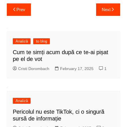
Post
Prev
Next
navigation
Analiză
to blog
Cum te simți acum după ce te-ai pișat
pe el de vot
Cristi Dorombach
February 17, 2025
1
Analiză
Pericolul nu este TikTok, ci o singură
sursă de informație