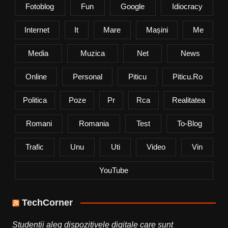
Fotoblog
Fun
Google
Idiocracy
Internet
It
Mare
Mașini
Me
Media
Muzica
Net
News
Online
Personal
Piticu
Piticu.ro
Politica
Poze
Pr
Rca
Realitatea
Romani
Romania
Test
To-Blog
Trafic
Unu
Uti
Video
Vin
YouTube
TechCorner
Studenții aleg dispozitivele digitale care sunt