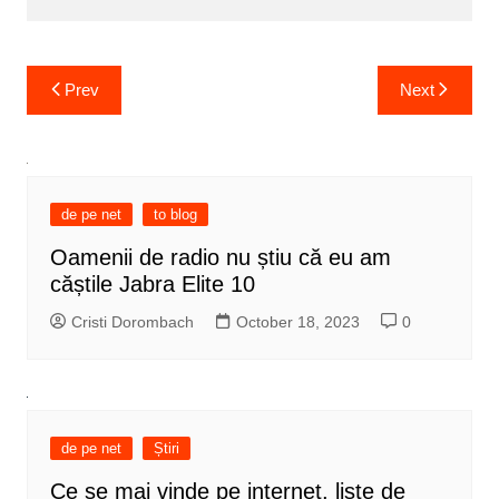
Post
Prev
Next
navigation
de pe net
to blog
Oamenii de radio nu știu că eu am
căștile Jabra Elite 10
Cristi Dorombach
October 18, 2023
0
de pe net
Știri
Ce se mai vinde pe internet, liste de