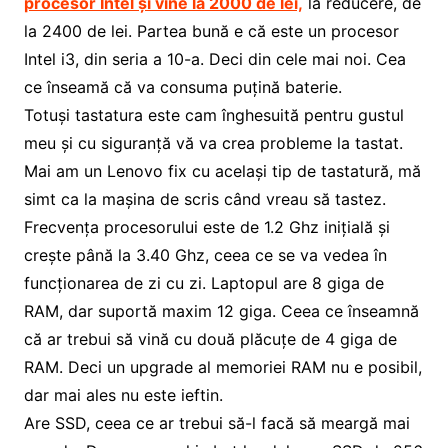
procesor Intel și vine la 2000 de lei,
la reducere, de
la 2400 de lei. Partea bună e că este un procesor
Intel i3, din seria a 10-a. Deci din cele mai noi. Cea
ce înseamă că va consuma puțină baterie.
Totuși tastatura este cam înghesuită pentru gustul
meu și cu siguranță vă va crea probleme la tastat.
Mai am un Lenovo fix cu același tip de tastatură, mă
simt ca la mașina de scris când vreau să tastez.
Frecvența procesorului este de 1.2 Ghz inițială și
crește până la 3.40 Ghz, ceea ce se va vedea în
funcționarea de zi cu zi. Laptopul are 8 giga de
RAM, dar suportă maxim 12 giga. Ceea ce înseamnă
că ar trebui să vină cu două plăcuțe de 4 giga de
RAM. Deci un upgrade al memoriei RAM nu e posibil,
dar mai ales nu este ieftin.
Are SSD, ceea ce ar trebui să-l facă să meargă mai