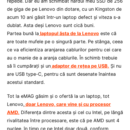
repede. Dar eu am schimbat hardul meu SSD de 256
de giga de pe Lenovo din dotare, cu un Kingston de
acum 10 ani găsit într-un laptop defect și viteza s-a
dublat. Asta deși Lenovo sunt cică buni.
Partea bună la
laptopul ăsta de la Lenovo
este că
are toate mufele pe o singură parte. Pe stânga, ceea
ce va eficientiza aranjarea cablurilor pentru cei care
au o manie de a aranja cablurile. În schimb trebuie
să îi cumpărați și un
adaptor de rețea pe USB.
Și nu
are USB type-C, pentru că sunt desenate înaintea
acestui standard.
Tot la eMAG găsim și o ofertă la un laptop, tot
Lenovo,
doar Lenovo, care vine și cu procesor
AMD.
Diferența dintre acesta și cel cu Intel, pe lângă
rivalitatea între procesoare, este că pe AMD sunt 4
nuclee, în timp ce pe Intel doar două, conform