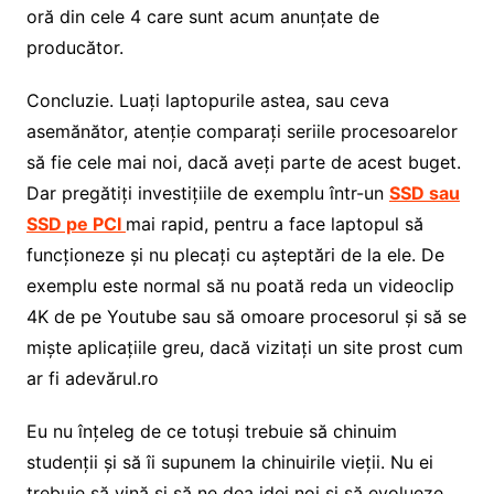
oră din cele 4 care sunt acum anunțate de
producător.
Concluzie. Luați laptopurile astea, sau ceva
asemănător, atenție comparați seriile procesoarelor
să fie cele mai noi, dacă aveți parte de acest buget.
Dar pregătiți investițiile de exemplu într-un
SSD sau
SSD pe PCI
mai rapid, pentru a face laptopul să
funcționeze și nu plecați cu așteptări de la ele. De
exemplu este normal să nu poată reda un videoclip
4K de pe Youtube sau să omoare procesorul și să se
miște aplicațiile greu, dacă vizitați un site prost cum
ar fi adevărul.ro
Eu nu înțeleg de ce totuși trebuie să chinuim
studenții și să îi supunem la chinuirile vieții. Nu ei
trebuie să vină și să ne dea idei noi și să evolueze