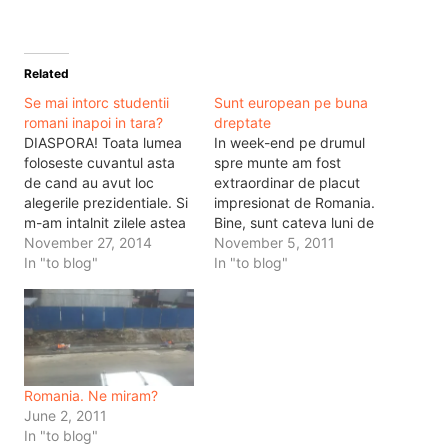
Related
Se mai intorc studentii
Sunt european pe buna
romani inapoi in tara?
dreptate
DIASPORA! Toata lumea
In week-end pe drumul
foloseste cuvantul asta
spre munte am fost
de cand au avut loc
extraordinar de placut
alegerile prezidentiale. Si
impresionat de Romania.
m-am intalnit zilele astea
Bine, sunt cateva luni de
cu studentii romani de la
November 27, 2014
cand n-am mai iesit din
November 5, 2011
Londra. E impropriu spus
In "to blog"
Bucuresti prin tara, iar
In "to blog"
m-am intalnit. A fost mai
asta teoretic nu ar
mult o legatura si o
insemna ca s-a schimbat
strangere cum nu foarte
ceva radical in tara asta.
des o intalnesti. Instant
Si totusi e schimbat. Si
am devenit prieteni,
totul te face sa…
instant am devenit…
Romania. Ne miram?
June 2, 2011
In "to blog"