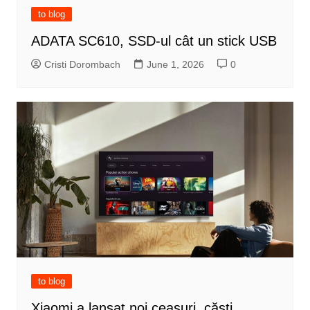
to blog
ADATA SC610, SSD-ul cât un stick USB
Cristi Dorombach
June 1, 2026
0
to blog
Xiaomi a lansat noi ceasuri, căști,