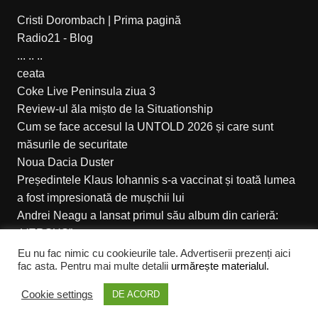
Cristi Dorombach | Prima pagină
Radio21 - Blog
... .. ..
ceata
Coke Live Peninsula ziua 3
Review-ul ăla mișto de la Situationship
Cum se face accesul la UNTOLD 2026 și care sunt
măsurile de securitate
Noua Dacia Duster
Președintele Klaus Iohannis s-a vaccinat și toată lumea
a fost impresionată de mușchii lui
Andrei Neagu a lansat primul său album din carieră:
„VERSUS”
Eu nu fac nimic cu cookieurile tale. Advertiserii prezenți aici
fac asta. Pentru mai multe detalii
urmărește materialul.
Cream Magazine pentru Cristi Dorombach
Cookie settings
DE ACORD