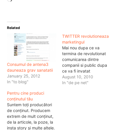
Related
TWITTER revolutioneaza
marketingul
Mai nou dupa ce va
termina de revolutionat
comunicarea dintre
Consumul de antena3
companii si public dupa
dauneaza grav sanatatii
ce va fi invatat
January 25, 2012
companiile sa se prezinte
August 10, 2010
In "to blog"
pe internet si sa raspunda
In "de pe net"
cererilor publicului in timp
Pentru cine produci
real, twitter va trece la
conținutul tău
nivelul urmator. Nivelul
Suntem toți producători
urmator nu se rezuma
de conținut. Producem
decat la bani, de la
extrem de mult conținut,
monetizare la…
de la articole, la poze, la
insta story și multe altele.