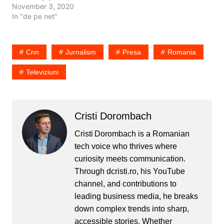
Investim extrem de mult
November 3, 2020
timp, dar mai ales energie
In "de pe net"
și nervi în producția
acestui conținut. Pardon,
nu nervi, se numește
Cnn
Jurnalism
Presa
Romania
pasiune. Investim
pasiune, scriem cu
Televiziuni
pasiune, facem videouri
din…
Cristi Dorombach
Cristi Dorombach is a Romanian
tech voice who thrives where
curiosity meets communication.
Through dcristi.ro, his YouTube
channel, and contributions to
leading business media, he breaks
down complex trends into sharp,
accessible stories. Whether