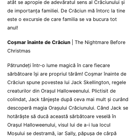
atât se apropie de adevăratul sens al Crăciunului și
de importanța familiei. De Crăciun mă întorc la tine
este o excursie de care familia se va bucura tot
anul!
Coșmar înainte de Crăciun
| The Nightmare Before
Christmas
Pătrundeți într-o lume magică în care fiecare
sărbătoare își are propriul tărâm! Coșmar înainte de
Crăciun spune povestea lui Jack Skellington, regele
creaturilor din Orașul Halloweenului. Plictisit de
colindat, Jack tânjește după ceva mai mult și curând
descoperă magia Orașului Crăciunului. Când Jack se
hotărăște să ducă această sărbătoare veselă în
Orașul Halloweenului, visul lui de a-i lua locul
Moșului se destramă, iar Sally, păpușa de cârpă