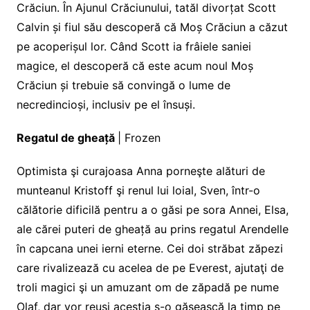
Crăciun. În Ajunul Crăciunului, tatăl divorțat Scott
Calvin și fiul său descoperă că Moș Crăciun a căzut
pe acoperișul lor. Când Scott ia frâiele saniei
magice, el descoperă că este acum noul Moș
Crăciun și trebuie să convingă o lume de
necredincioși, inclusiv pe el însuși.
Regatul de gheață
| Frozen
Optimista şi curajoasa Anna porneşte alături de
munteanul Kristoff şi renul lui loial, Sven, într-o
călătorie dificilă pentru a o găsi pe sora Annei, Elsa,
ale cărei puteri de gheață au prins regatul Arendelle
în capcana unei ierni eterne. Cei doi străbat zăpezi
care rivalizează cu acelea de pe Everest, ajutaţi de
troli magici şi un amuzant om de zăpadă pe nume
Olaf, dar vor reuși aceștia s-o găsească la timp pe