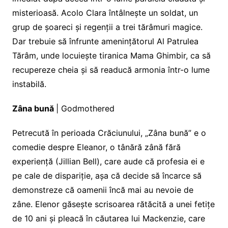
misterioasă. Acolo Clara întâlnește un soldat, un
grup de șoareci și regenții a trei tărâmuri magice.
Dar trebuie să înfrunte amenințătorul Al Patrulea
Tărâm, unde locuiește tiranica Mama Ghimbir, ca să
recupereze cheia și să readucă armonia într-o lume
instabilă.
Zâna bună
| Godmothered
Petrecută în perioada Crăciunului, „Zâna bună” e o
comedie despre Eleanor, o tânără zână fără
experiență (Jillian Bell), care aude că profesia ei e
pe cale de dispariție, așa că decide să încarce să
demonstreze că oamenii încă mai au nevoie de
zâne. Elenor găsește scrisoarea rătăcită a unei fetițe
de 10 ani și pleacă în căutarea lui Mackenzie, care