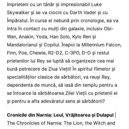
împrieteni cu un tânăr și impresionabil Luke
Skywalker și se va ciocni cu Darth Vader și cu
Împăratul. În cursa ei nebună prin cronologie, ea va
intra în contact cu mulți din galaxie, inclusiv Obi-
Wan, Anakin, Yoda, Han Solo, Kylo Ren și
Mandalorianul și Copilul. Înapoi la Millennium Falcon,
Finn, Poe, Chewie, R2-D2, C-3PO, D-O și restul
prietenilor lui Rey se luptă să organizeze cea mai
bună petrecere de Ziua Vieții! În spiritul filmelor și
specialităților clasice de sărbători, va reuși Rey,
dependenta de muncă, să iasă din templu pentru a
se întoarce la sărbătoarea Zilei Vieții cu prietenii ei
și pentru a afla adevăratul sens al sărbătorii?
Cronicile din Narnia: Leul, Vrăjitoarea și Dulapul
|
The Chronicles of Narnia: The Lion, the Witch and