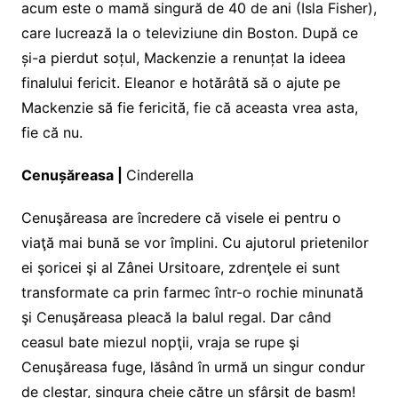
acum este o mamă singură de 40 de ani (Isla Fisher),
care lucrează la o televiziune din Boston. După ce
și-a pierdut soțul, Mackenzie a renunțat la ideea
finalului fericit. Eleanor e hotărâtă să o ajute pe
Mackenzie să fie fericită, fie că aceasta vrea asta,
fie că nu.
Cenușăreasa |
Cinderella
Cenuşăreasa are încredere că visele ei pentru o
viaţă mai bună se vor împlini. Cu ajutorul prietenilor
ei şoricei şi al Zânei Ursitoare, zdrenţele ei sunt
transformate ca prin farmec într-o rochie minunată
şi Cenuşăreasa pleacă la balul regal. Dar când
ceasul bate miezul nopţii, vraja se rupe şi
Cenuşăreasa fuge, lăsând în urmă un singur condur
de cleştar, singura cheie către un sfârşit de basm!