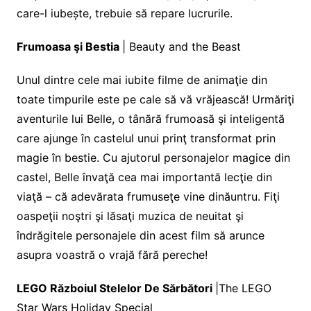
care-l iubește, trebuie să repare lucrurile.
Frumoasa şi Bestia
| Beauty and the Beast
Unul dintre cele mai iubite filme de animaţie din
toate timpurile este pe cale să vă vrăjească! Urmăriţi
aventurile lui Belle, o tânără frumoasă şi inteligentă
care ajunge în castelul unui prinţ transformat prin
magie în bestie. Cu ajutorul personajelor magice din
castel, Belle învaţă cea mai importantă lecţie din
viaţă – că adevărata frumuseţe vine dinăuntru. Fiţi
oaspeţii noştri şi lăsaţi muzica de neuitat şi
îndrăgitele personajele din acest film să arunce
asupra voastră o vrajă fără pereche!
LEGO Războiul Stelelor De Sărbători
|The LEGO
Star Wars Holiday Special