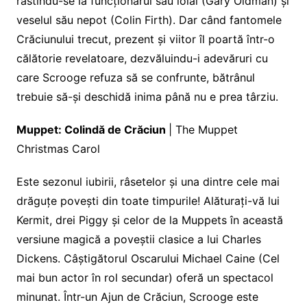
răstindu-se la funcționarul său loial (Gary Oldman) și
veselul său nepot (Colin Firth). Dar când fantomele
Crăciunului trecut, prezent și viitor îl poartă într-o
călătorie revelatoare, dezvăluindu-i adevăruri cu
care Scrooge refuza să se confrunte, bătrânul
trebuie să-și deschidă inima până nu e prea târziu.
Muppet: Colindă de Crăciun
| The Muppet
Christmas Carol
Este sezonul iubirii, râsetelor și una dintre cele mai
drăguțe povești din toate timpurile! Alăturați-vă lui
Kermit, drei Piggy și celor de la Muppets în această
versiune magică a poveștii clasice a lui Charles
Dickens. Câștigătorul Oscarului Michael Caine (Cel
mai bun actor în rol secundar) oferă un spectacol
minunat. Într-un Ajun de Crăciun, Scrooge este