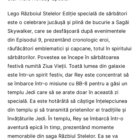
Lego Războiul Stelelor Ediție specială de sărbători
este o celebrare jucăușă și plină de bucurie a Sagăi
Skywalker, care se desfășoară după evenimentele
din Episodul 9, prezentând cronologic eroi,
răufăcători emblematici și capcane, totul în spiritului
sărbătorilor. Povestea se începe în sărbătoarea
festivă numită Ziua Vieții. Toată lumea din galaxie
este într-un spirit festiv, dar Rey este concentrat să
se îmbarce într-o misiune cu BB-8 pentru a găsi un
templu Jedi care să se arate doar în această zi
specială. Ea este hotărâtă să câștige înțelepciunea
din templu și să transmită prietenilor ei tradițiile și
învățăturile Jedi. În templu, Rey se îmbarcă într-o
aventură epică în timp, prezentând momente
memorabile din saga Răzbiul Stelelor. Ea se va