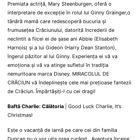
Premiata actriță, Mary Steenburgen, oferă o
interpretare de excepție în rolul lui Ginny Grainger,o
tânără mamă care redescoperă bucuria și
frumusețea Crăciunului, datorită încrederii de
neclintit a fiicei ei de șase ani Abbie (Elisabeth
Harnois) și a lui Gideon (Harry Dean Stanton),
îngerul păzitor al lui Ginny. Experiența ei vă va
emoționa și vă va atinge sufletul în tradiția
nemuritoare marca Disney. MIRACOLUL DE
CRĂCIUN vă îndeplinește cele mai prețioase fantezii
de Crăciun. Împărtășiți-l cu cei dragi!
Baftă Charlie: Călătoria
| Good Luck Charlie, It’s
Christmas!
Este o vacanță de iarnă pe care cei din familia
Duncan nu o vor uita prea curând. Aventura începe