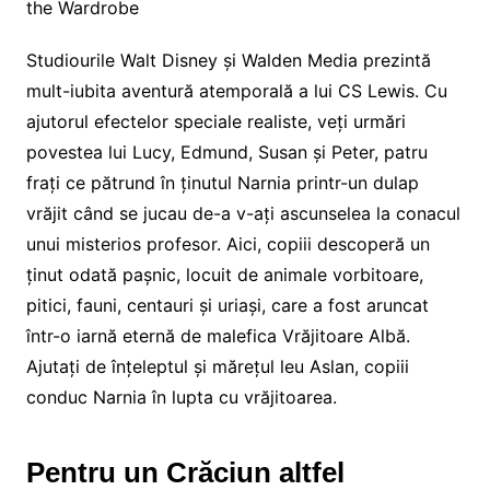
the Wardrobe
Studiourile Walt Disney și Walden Media prezintă
mult-iubita aventură atemporală a lui CS Lewis. Cu
ajutorul efectelor speciale realiste, veți urmări
povestea lui Lucy, Edmund, Susan și Peter, patru
frați ce pătrund în ținutul Narnia printr-un dulap
vrăjit când se jucau de-a v-ați ascunselea la conacul
unui misterios profesor. Aici, copiii descoperă un
ținut odată pașnic, locuit de animale vorbitoare,
pitici, fauni, centauri și uriași, care a fost aruncat
într-o iarnă eternă de malefica Vrăjitoare Albă.
Ajutați de înțeleptul și mărețul leu Aslan, copiii
conduc Narnia în lupta cu vrăjitoarea.
Pentru un Crăciun altfel