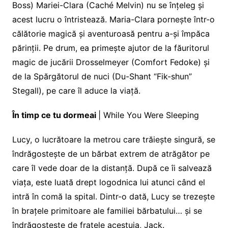
Boss) Mariei-Clara (Caché Melvin) nu se înțeleg și
acest lucru o întristează. Maria-Clara pornește într-o
călătorie magică și aventuroasă pentru a-și împăca
părinții. Pe drum, ea primește ajutor de la făuritorul
magic de jucării Drosselmeyer (Comfort Fedoke) și
de la Spărgătorul de nuci (Du-Shant “Fik-shun”
Stegall), pe care îl aduce la viață.
În timp ce tu dormeai
| While You Were Sleeping
Lucy, o lucrătoare la metrou care trăiește singură, se
îndrăgostește de un bărbat extrem de atrăgător pe
care îl vede doar de la distanță. După ce îi salvează
viața, este luată drept logodnica lui atunci când el
intră în comă la spital. Dintr-o dată, Lucy se trezește
în brațele primitoare ale familiei bărbatului… și se
îndrăgostește de fratele acestuia, Jack.