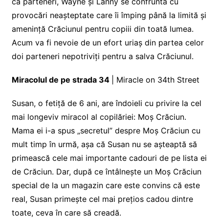
ca parteneri, Wayne și Lanny se confruntă cu
provocări neașteptate care îi împing până la limită și
amenință Crăciunul pentru copiii din toată lumea.
Acum va fi nevoie de un efort uriaș din partea celor
doi parteneri nepotriviți pentru a salva Crăciunul.
Miracolul de pe strada 34
| Miracle on 34th Street
Susan, o fetiță de 6 ani, are îndoieli cu privire la cel
mai longeviv miracol al copilăriei: Moș Crăciun.
Mama ei i-a spus „secretul” despre Moș Crăciun cu
mult timp în urmă, așa că Susan nu se așteaptă să
primească cele mai importante cadouri de pe lista ei
de Crăciun. Dar, după ce întâlnește un Moș Crăciun
special de la un magazin care este convins că este
real, Susan primește cel mai prețios cadou dintre
toate, ceva în care să creadă.