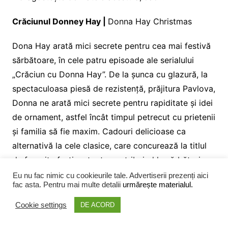
Crăciunul Donney Hay |
Donna Hay Christmas
Dona Hay arată mici secrete pentru cea mai festivă
sărbătoare, în cele patru episoade ale serialului
„Crăciun cu Donna Hay”. De la șunca cu glazură, la
spectaculoasa piesă de rezistență, prăjitura Pavlova,
Donna ne arată mici secrete pentru rapiditate și idei
de ornament, astfel încât timpul petrecut cu prietenii
și familia să fie maxim. Cadouri delicioase ca
alternativă la cele clasice, care concurează la titlul
de favorite festive, toate contribuind la sărbătorirea
Crăciunului cum n-ați mai văzut până acum.
Eu nu fac nimic cu cookieurile tale. Advertiserii prezenți aici
fac asta. Pentru mai multe detalii
urmărește materialul.
Cookie settings
DE ACORD
The Disney Holiday Singalong