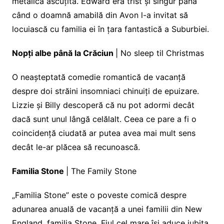
metalică ascuțită. Edward era trist și singur până
când o doamnă amabilă din Avon l-a invitat să
locuiască cu familia ei în țara fantastică a Suburbiei.
Nopți albe până la Crăciun
| No sleep til Christmas
O neașteptată comedie romantică de vacanță
despre doi străini insomniaci chinuiți de epuizare.
Lizzie și Billy descoperă că nu pot adormi decât
dacă sunt unul lângă celălalt. Ceea ce pare a fi o
coincidență ciudată ar putea avea mai mult sens
decât le-ar plăcea să recunoască.
Familia Stone
| The Family Stone
„Familia Stone” este o poveste comică despre
adunarea anuală de vacanță a unei familii din New
England, familia Stone. Fiul cel mare își aduce iubita