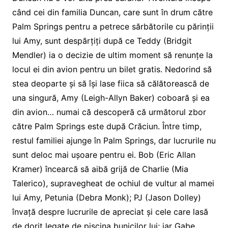
când cei din familia Duncan, care sunt în drum către
Palm Springs pentru a petrece sărbătorile cu părinții
lui Amy, sunt despărțiți după ce Teddy (Bridgit
Mendler) ia o decizie de ultim moment să renunțe la
locul ei din avion pentru un bilet gratis. Nedorind să
stea deoparte și să își lase fiica să călătorească de
una singură, Amy (Leigh-Allyn Baker) coboară și ea
din avion… numai că descoperă că următorul zbor
către Palm Springs este după Crăciun. Între timp,
restul familiei ajunge în Palm Springs, dar lucrurile nu
sunt deloc mai ușoare pentru ei. Bob (Eric Allan
Kramer) încearcă să aibă grijă de Charlie (Mia
Talerico), supravegheat de ochiul de vultur al mamei
lui Amy, Petunia (Debra Monk); PJ (Jason Dolley)
învață despre lucrurile de apreciat și cele care lasă
de dorit legate de piscina bunicilor lui; iar Gabe