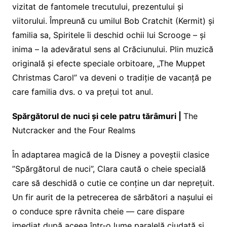
vizitat de fantomele trecutului, prezentului și
viitorului. Împreună cu umilul Bob Cratchit (Kermit) și
familia sa, Spiritele îi deschid ochii lui Scrooge – și
inima – la adevăratul sens al Crăciunului. Plin muzică
originală și efecte speciale orbitoare, „The Muppet
Christmas Carol” va deveni o tradiție de vacanță pe
care familia dvs. o va prețui tot anul.
Spărgătorul de nuci și cele patru tărâmuri |
The
Nutcracker and the Four Realms
În adaptarea magică de la Disney a poveștii clasice
”Spărgătorul de nuci”, Clara caută o cheie specială
care să deschidă o cutie ce conține un dar neprețuit.
Un fir aurit de la petrecerea de sărbători a nașului ei
o conduce spre râvnita cheie — care dispare
imediat după aceea într-o lume paralelă ciudată și