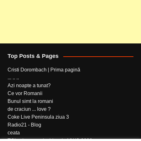
Top Posts & Pages
Cristi Dorombach | Prima pagină
... .. ..
Azi noapte a tunat?
Ce vor Romanii
Bunul simt la romani
de craciun ... love ?
Coke Live Peninsula ziua 3
Radio21 - Blog
ceata
TCL a lansat noi tablete la MWC 2026