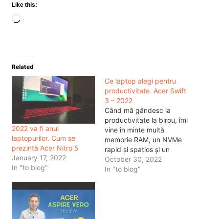
Like this:
Loading…
Related
Ce laptop alegi pentru
productivitate. Acer Swift
3 – 2022
Când mă gândesc la
productivitate la birou, îmi
2022 va fi anul
vine în minte multă
laptopurilor. Cum se
memorie RAM, un NVMe
prezintă Acer Nitro 5
rapid și spațios și un
January 17, 2022
ecran foarte clar. Iar dacă
October 30, 2022
In "to blog"
toate astea sunt integrate
In "to blog"
într-un laptop care nu va
cântări foarte mult, atunci
acest lucru se traduce în
o zi ușoară de lucru.De
fapt…