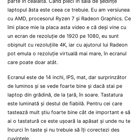
parte în cealaltă. Când pleci în sala de ședințe
laptopul ăsta este ceea ce trebuie. Eu am versiunea
cu AMD, procesorul Ryzen 7 și Radeon Graphics. Ce
îmi place mie la placa asta video e că deși vine cu
un ecran de rezoluție de 1920 pe 1080, eu sunt
obișnuit cu rezoluțiile 4K, iar cu ajutorul lui Radeon
pot emula o rezoluție virtuală mai mare, în ecranul
care poate doar atât.
Ecranul este de 14 inchi, IPS, mat, dar surprinzător
de luminos și se vede foarte bine și dacă stai pe
laptop din grădină, de la țară, în soare. Tastatura
este luminată și destul de fiabilă. Pentru cei care
tastează mult știu foarte bine cât de important e să
ai o tastatură ce este ușoară la apăsat și unde nu te
încurci în taste și nu trebuie să îți corectezi des
cuvintele.