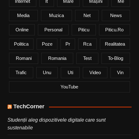
Internet
It
Mare
Mașini
Me
Media
Muzica
Net
News
Online
Personal
Piticu
Piticu.ro
Politica
Poze
Pr
Rca
Realitatea
Romani
Romania
Test
To-Blog
Trafic
Unu
Uti
Video
Vin
YouTube
TechCorner
Studenții aleg dispozitivele digitale care sunt
sustenabile