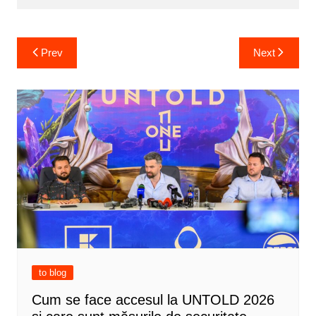
Post
Prev
Next
navigation
to blog
Cum se face accesul la UNTOLD 2026