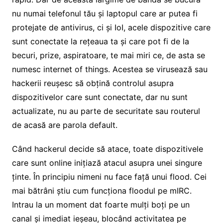
nu numai telefonul tău și laptopul care ar putea fi
protejate de antivirus, ci și IoI, acele dispozitive care
sunt conectate la rețeaua ta și care pot fi de la
becuri, prize, aspiratoare, te mai miri ce, de asta se
numesc internet of things. Acestea se virusează sau
hackerii reușesc să obțină controlul asupra
dispozitivelor care sunt conectate, dar nu sunt
actualizate, nu au parte de securitate sau routerul
de acasă are parola default.
Când hackerul decide să atace, toate dispozitivele
care sunt online inițiază atacul asupra unei singure
ținte. În principiu nimeni nu face față unui flood. Cei
mai bătrâni știu cum funcționa floodul pe mIRC.
Intrau la un moment dat foarte mulți boți pe un
canal și imediat ieșeau, blocând activitatea pe