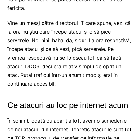
fericită.
Vine un mesaj către directorul IT care spune, vezi că
la ora nu știu care începe atacul și o să pice
serverele. Noi hihi, haha, da, sigur. La ora respectivă,
începe atacul și ce să vezi, pică serverele. Pe
vremea respectivă nu se foloseau IoT ca să facă
atacuri DDOS, deci era relativ simplu de oprit un
atac. Rutai traficul într-un anumit mod și erai în
continuare accesibil.
Ce atacuri au loc pe internet acum
În schimb odată cu apariția IoT, avem o sumedenie
de noi atacuri din internet. Teoretic atacurile sunt tot
pe TCP, protocolul de transfer de informație pe