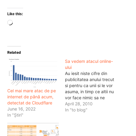
Like this:
Loading…
Related
Sa vedem atacul online-
ului
Au iesit niste cifre din
publicitatea anului trecut
si pentru ca unii si le vor
Cel mai mare atac de pe
asuma, in timp ce altii nu
internet de până acum,
vor face nimic sa ne
detectat de Cloudflare
uitam putin la ce se
April 28, 2010
June 16, 2022
intampla acum in
In "to blog"
In "Știri"
publicitatea romaneasca.
Acum incepe distractia, o
data cu cifrele astea.
Yeeey! 1. deci piata de