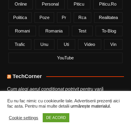
Online
Personal
Piticu
Piticu.ro
Politica
Poze
Pr
Rca
Realitatea
Romani
Romania
Test
To-Blog
Trafic
Unu
Uti
Video
Vin
YouTube
TechCorner
Cum alegi aerul condiționat potrivit pentru vară
Eu nu fac nimic cu cookieurile tale. Advertiserii prezenți aici
Samsung a lansat noua serie Galaxy Z
fac asta. Pentru mai multe detalii
urmărește materialul.
Motorola a lansat motorola edge 70 max
Cookie settings
DE ACORD
Xiaomi Sound Play și căștile Redmi Buds 8 sunt