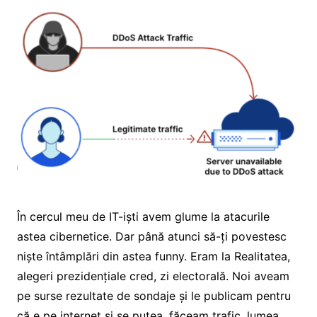
În cercul meu de IT-iști avem glume la atacurile
astea cibernetice. Dar până atunci să-ți povestesc
niște întâmplări din astea funny. Eram la Realitatea,
alegeri prezidențiale cred, zi electorală. Noi aveam
pe surse rezultate de sondaje și le publicam pentru
că e pe internet și se putea, făceam trafic, lumea