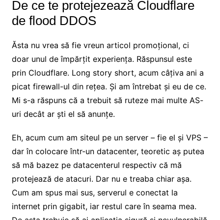
De ce te protejezează Cloudflare
de flood DDOS
Ăsta nu vrea să fie vreun articol promoțional, ci
doar unul de împărțit experiența. Răspunsul este
prin Cloudflare. Long story short, acum câțiva ani a
picat firewall-ul din rețea. Și am întrebat și eu de ce.
Mi s-a răspuns că a trebuit să ruteze mai multe AS-
uri decât ar ști el să anunțe.
Eh, acum cum am siteul pe un server – fie el și VPS –
dar în colocare într-un datacenter, teoretic aș putea
să mă bazez pe datacenterul respectiv că mă
protejează de atacuri. Dar nu e treaba chiar așa.
Cum am spus mai sus, serverul e conectat la
internet prin gigabit, iar restul care în seama mea.
De asta trebuie să ai aplicația sigură și nevulnerabilă