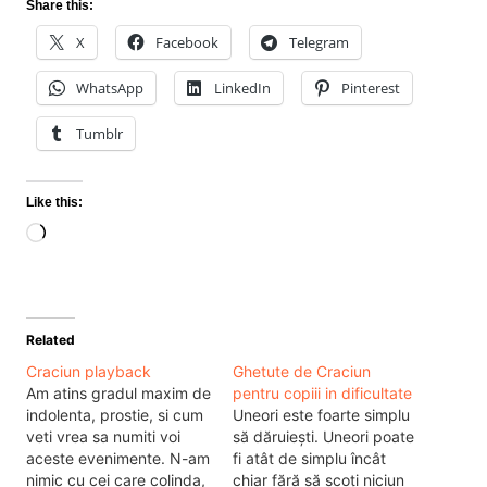
Share this:
X
Facebook
Telegram
WhatsApp
LinkedIn
Pinterest
Tumblr
Like this:
Loading…
Related
Craciun playback
Ghetute de Craciun
Am atins gradul maxim de
pentru copiii in dificultate
indolenta, prostie, si cum
Uneori este foarte simplu
veti vrea sa numiti voi
să dăruiești. Uneori poate
aceste evenimente. N-am
fi atât de simplu încât
nimic cu cei care colinda,
chiar fără să scoți niciun