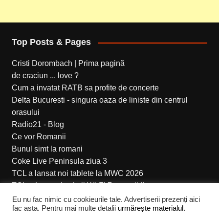
Top Posts & Pages
Cristi Dorombach | Prima pagină
de craciun ... love ?
Cum a invatat RATB sa profite de concerte
Delta Bucuresti - singura oaza de liniste din centrul
orasului
Radio21 - Blog
Ce vor Romanii
Bunul simt la romani
Coke Live Peninsula ziua 3
TCL a lansat noi tablete la MWC 2026
TCL aduce noi soluții Wi-Fi 7 accesibile
Eu nu fac nimic cu cookieurile tale. Advertiserii prezenți aici
fac asta. Pentru mai multe detalii
urmărește materialul.