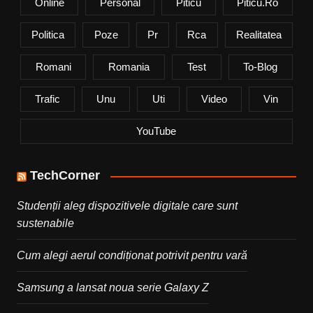
Online
Personal
Piticu
Piticu.ro
Politica
Poze
Pr
Rca
Realitatea
Romani
Romania
Test
To-Blog
Trafic
Unu
Uti
Video
Vin
YouTube
TechCorner
Studenții aleg dispozitivele digitale care sunt
sustenabile
Cum alegi aerul condiționat potrivit pentru vară
Samsung a lansat noua serie Galaxy Z