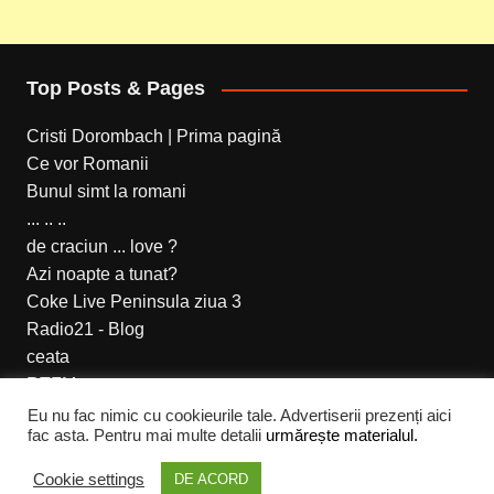
Top Posts & Pages
Cristi Dorombach | Prima pagină
Ce vor Romanii
Bunul simt la romani
... .. ..
de craciun ... love ?
Azi noapte a tunat?
Coke Live Peninsula ziua 3
Radio21 - Blog
ceata
RTFM
Eu nu fac nimic cu cookieurile tale. Advertiserii prezenți aici
fac asta. Pentru mai multe detalii
urmărește materialul.
Cream Magazine pentru Cristi Dorombach
Cookie settings
DE ACORD