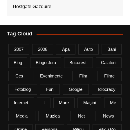
Hostgate Gazduire
Tag Cloud
2007
2008
Apa
Auto
Bani
Blog
Blogosfera
Bucuresti
Calatorii
Ces
Evenimente
Film
Filme
Fotoblog
Fun
Google
Idiocracy
Internet
It
Mare
Mașini
Me
Media
Muzica
Net
News
Online
Personal
Piticu
Piticu.ro