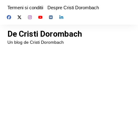
Skip
Termeni si conditii
Despre Cristi Dorombach
to
content
De Cristi Dorombach
Un blog de Cristi Dorombach