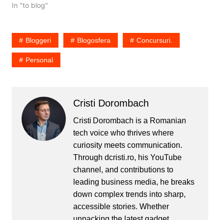
lovit de problema
In "to blog"
telefonului care nu face
poze bune sau a
telefonului care nu urca
Bloggeri
Blogosfera
Concursuri.
pozele pe…
Personal
Cristi Dorombach
Cristi Dorombach is a Romanian
tech voice who thrives where
curiosity meets communication.
Through dcristi.ro, his YouTube
channel, and contributions to
leading business media, he breaks
down complex trends into sharp,
accessible stories. Whether
unpacking the latest gadget,