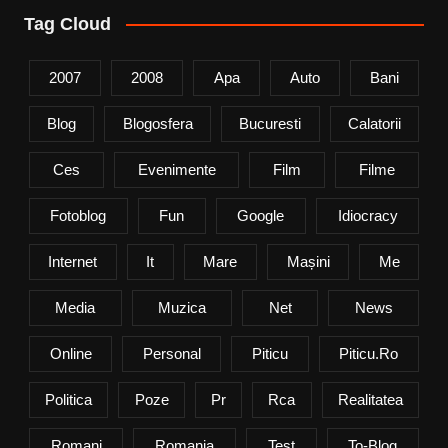
Tag Cloud
2007
2008
Apa
Auto
Bani
Blog
Blogosfera
Bucuresti
Calatorii
Ces
Evenimente
Film
Filme
Fotoblog
Fun
Google
Idiocracy
Internet
It
Mare
Mașini
Me
Media
Muzica
Net
News
Online
Personal
Piticu
Piticu.ro
Politica
Poze
Pr
Rca
Realitatea
Romani
Romania
Test
To-Blog