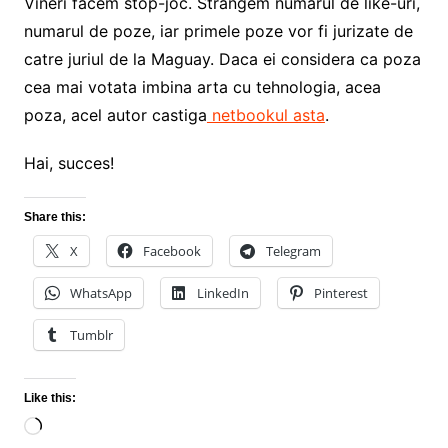
Vineri facem stop-joc. Strangem numarul de like-uri,
numarul de poze, iar primele poze vor fi jurizate de
catre juriul de la Maguay. Daca ei considera ca poza
cea mai votata imbina arta cu tehnologia, acea
poza, acel autor castiga
netbookul asta
.
Hai, succes!
Share this:
X
Facebook
Telegram
WhatsApp
LinkedIn
Pinterest
Tumblr
Like this:
Loading…