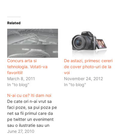
Related
Concurs arta si
De astazi, primesc cereri
tehnologia. Votati-va
de cover photo-uri de la
favoritii!
voi
March 8, 2011
November 24, 2012
In "to blog"
In "to blog"
N-ai cu ce? Iti dam noi
De cate ori n-ai vrut sa
faci poze, sa pui poza pe
net sa fii primul care da
pe twitter un eveniment
sau o ilustratie sau un
peisaj? Si de cate ori te-ai
June 27, 2010