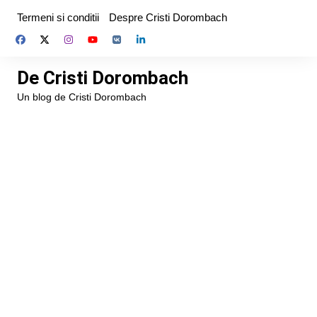
Skip
Termeni si conditii
Despre Cristi Dorombach
to
content
De Cristi Dorombach
Un blog de Cristi Dorombach