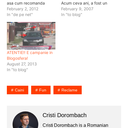
asa cum recomanda
Acum ceva ani, a fost un
google? Si daca Google
February 2, 2012
tip care s-a baricadat in
February 9, 2007
recomanda a doua
In "de pe net"
studioul radioului si a
In "to blog"
formulare ma intreb daca
amenintat ca se arunca
cel care a propus-o e
de la etaj daca nu i se
academician sau
plateste salariul.…
mancator de specialitati
cu de toate de la Dristor?
Sa revenim la…
ATENTIE!! E campanie in
Blogosfera!
August 27, 2013
In "to blog"
Caini
Fun
Reclame
Cristi Dorombach
Cristi Dorombach is a Romanian