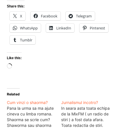
Share this:
X
Facebook
Telegram
WhatsApp
LinkedIn
Pinterest
Tumblr
Like this:
Loading…
Related
Cum vinzi o shaorma?
Jurnalismul incotro?
Pana la urma sa ma ajute
In seara asta toata echipa
cineva cu limba romana.
de la MixFM ( un radio de
Shaorma se scrie cum?
stiri ) a fost data afara.
Shaworma sau shaorma
Toata redactia de stiri.