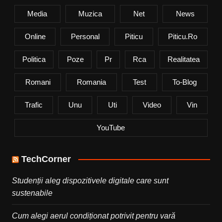
Media
Muzica
Net
News
Online
Personal
Piticu
Piticu.ro
Politica
Poze
Pr
Rca
Realitatea
Romani
Romania
Test
To-Blog
Trafic
Unu
Uti
Video
Vin
YouTube
TechCorner
Studenții aleg dispozitivele digitale care sunt
sustenabile
Cum alegi aerul condiționat potrivit pentru vară