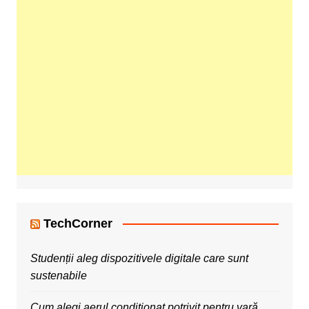
TechCorner
Studenții aleg dispozitivele digitale care sunt
sustenabile
Cum alegi aerul condiționat potrivit pentru vară