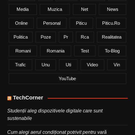
Media
Muzica
Net
News
Online
Personal
Piticu
Piticu.ro
Politica
Poze
Pr
Rca
Realitatea
Romani
Romania
Test
To-Blog
Trafic
Unu
Uti
Video
Vin
YouTube
TechCorner
Studenții aleg dispozitivele digitale care sunt
sustenabile
Cum alegi aerul condiționat potrivit pentru vară