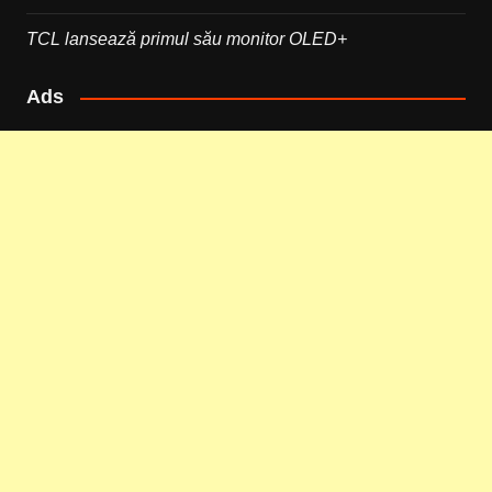
TCL lansează primul său monitor OLED+
Ads