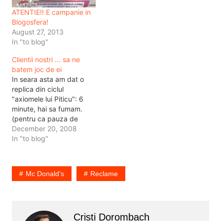
ATENTIE!! E campanie in
Blogosfera!
August 27, 2013
In "to blog"
Clientii nostri … sa ne
batem joc de ei
In seara asta am dat o
replica din ciclul
"axiomele lui Piticu": 6
minute, hai sa fumam.
(pentru ca pauza de
publicitate din film avea 6
December 20, 2008
minute drept urmare timp
In "to blog"
de fumat). Cum tigara s-a
terminat mai repede
decat pauza de
Mc Donald's
Reclame
publicitate am reusit sa
mai prind niste aberatii
de…
Cristi Dorombach