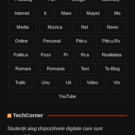
Internet
It
Mare
Mașini
Me
Media
Muzica
Net
News
Online
Personal
Piticu
Piticu.ro
Politica
Poze
Pr
Rca
Realitatea
Romani
Romania
Test
To-Blog
Trafic
Unu
Uti
Video
Vin
YouTube
TechCorner
Studenții aleg dispozitivele digitale care sunt