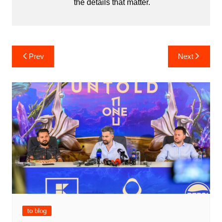
the details that matter.
Post
Prev
Next
navigation
to blog