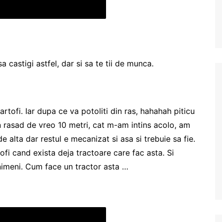
 castigi astfel, dar si sa te tii de munca.
artofi. Iar dupa ce va potoliti din ras, hahahah piticu
n rasad de vreo 10 metri, cat m-am intins acolo, am
e alta dar restul e mecanizat si asa si trebuie sa fie.
ofi cand exista deja tractoare care fac asta. Si
nimeni. Cum face un tractor asta …