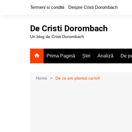
Skip
Termeni si conditii
Despre Cristi Dorombach
to
content
De Cristi Dorombach
Un blog de Cristi Dorombach
Prima Pagină
Știri
Analiză
De pe
Home
De ce am plantat cartofi