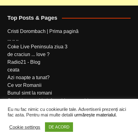
Top Posts & Pages
Cristi Dorombach | Prima pagină
... .. ..
Coke Live Peninsula ziua 3
de craciun ... love ?
Radio21 - Blog
ceata
Azi noapte a tunat?
Ce vor Romanii
Bunul simt la romani
Setari internet Vodafone Live prepaid
Eu nu fac nimic cu cookieurile tale. Advertiserii prezenți aici
fac asta. Pentru mai multe detalii
urmărește materialul.
Cream Magazine pentru Cristi Dorombach
Cookie settings
DE ACORD