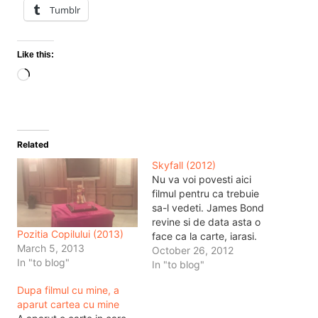
Tumblr
Like this:
Loading…
Related
Skyfall (2012)
Nu va voi povesti aici
filmul pentru ca trebuie
sa-l vedeti. James Bond
revine si de data asta o
Pozitia Copilului (2013)
face ca la carte, iarasi.
March 5, 2013
Dar va voi povesti
October 26, 2012
In "to blog"
impresia de dupa film. Si
In "to blog"
daca tot m-am dus la film
Dupa filmul cu mine, a
costumat ca un adevarat
aparut cartea cu mine
James Bond (ati vazut pe