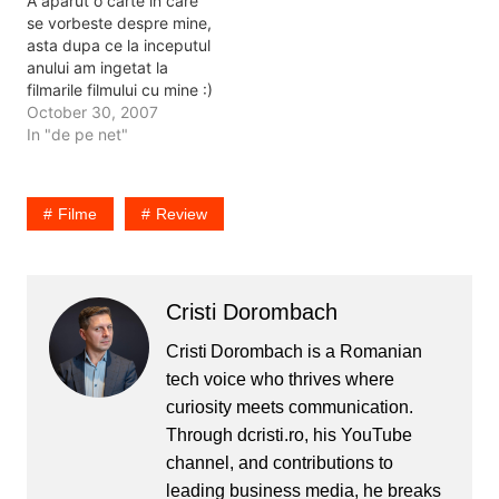
A aparut o carte in care
Facebook pozele),…
se vorbeste despre mine,
asta dupa ce la inceputul
anului am ingetat la
filmarile filmului cu mine :)
Teoretic cartea e cu mine
October 30, 2007
pentru ca am raspuns la
In "de pe net"
niste intrebari. Acuma ar
trebui sa caut disperat
care sunt intrebarile si la
Filme
Review
ce intrebari am…
Cristi Dorombach
Cristi Dorombach is a Romanian
tech voice who thrives where
curiosity meets communication.
Through dcristi.ro, his YouTube
channel, and contributions to
leading business media, he breaks