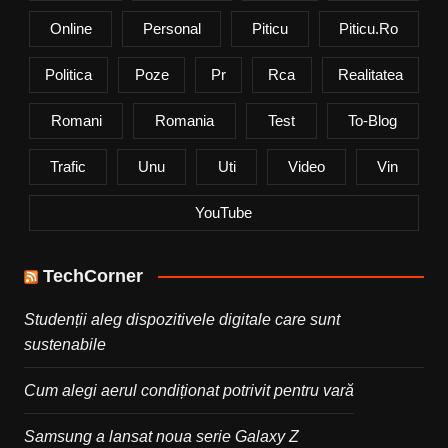
Online
Personal
Piticu
Piticu.ro
Politica
Poze
Pr
Rca
Realitatea
Romani
Romania
Test
To-Blog
Trafic
Unu
Uti
Video
Vin
YouTube
TechCorner
Studenții aleg dispozitivele digitale care sunt
sustenabile
Cum alegi aerul condiționat potrivit pentru vară
Samsung a lansat noua serie Galaxy Z