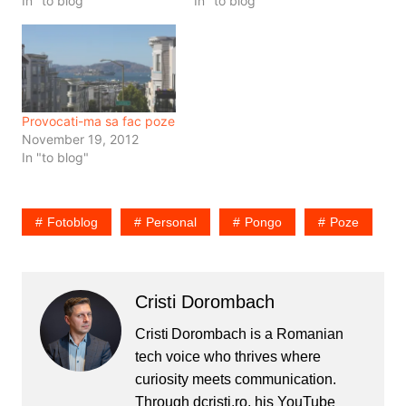
In "to blog"
In "to blog"
Provocati-ma sa fac poze
November 19, 2012
In "to blog"
Fotoblog
Personal
Pongo
Poze
Cristi Dorombach
Cristi Dorombach is a Romanian
tech voice who thrives where
curiosity meets communication.
Through dcristi.ro, his YouTube