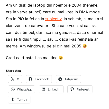
Am un disk de laptop din noembrie 2004 (hehehe,
era in verva atunci) care nu mai vrea in DMA mode.
Sta in PIO la fel ca la
subiectiv
. In schimb, al meu a si
clantzanit de cateva ori. Stiu ca e vechi si ca i s-a
cam dus timpul, dar inca ma gandesc, daca e normal
sa i se fi dus timpul … sau … daca l-as reinstala ar
merge. Am windowsu pe el din mai 2005
Cred ca d-asta l-as mai tine
Share this:
X
Facebook
Telegram
WhatsApp
LinkedIn
Pinterest
Tumblr