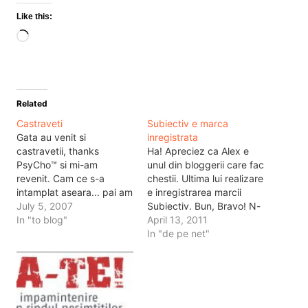
Like this:
Loading…
Related
Castraveti
Subiectiv e marca
Gata au venit si
inregistrata
castravetii, thanks
Ha! Apreciez ca Alex e
PsyCho™ si mi-am
unul din bloggerii care fac
revenit. Cam ce s-a
chestii. Ultima lui realizare
intamplat aseara... pai am
e inregistrarea marcii
zis sa mergem sa ne
July 5, 2007
Subiectiv. Bun, Bravo! N-
vedem sa fim funny.
In "to blog"
are treaba sa zic ca cei
April 13, 2011
Initial era ideea sa merg
de la antena3 trebuie sa
In "de pe net"
cu zoso sa facem galerie,
isi schimbe numele
am ajuns acolo si am fost
emisiunii, dar puteau sa
luat de pe scaun si pus in
fie mai atenti ca doar Alex
lumina…
e in online de multi ani.…