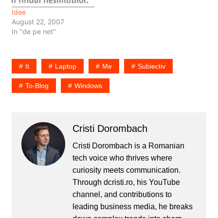
Idee
August 22, 2007
In "de pe net"
It
Laptop
Me
Subiectiv
To-Blog
Windows
Cristi Dorombach
Cristi Dorombach is a Romanian
tech voice who thrives where
curiosity meets communication.
Through dcristi.ro, his YouTube
channel, and contributions to
leading business media, he breaks