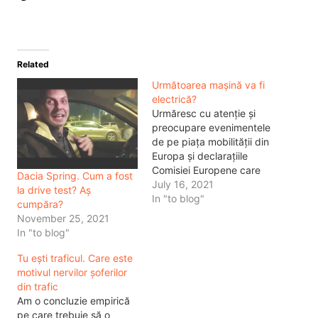
Related
Următoarea mașină va fi
electrică?
Urmăresc cu atenție și
preocupare evenimentele
de pe piața mobilității din
Europa și declarațiile
Comisiei Europene care
Dacia Spring. Cum a fost
spune că din 2030 nu se
July 16, 2021
la drive test? Aș
vor mai comercializa
In "to blog"
cumpăra?
mașini noi cu combustie
November 25, 2021
internă la nivelul uniunii.
In "to blog"
Pana aici e totul bine, dar
trecerea spre mașinile
Tu ești traficul. Care este
electrice va fi una dură și
motivul nervilor șoferilor
cu…
din trafic
Am o concluzie empirică
pe care trebuie să o