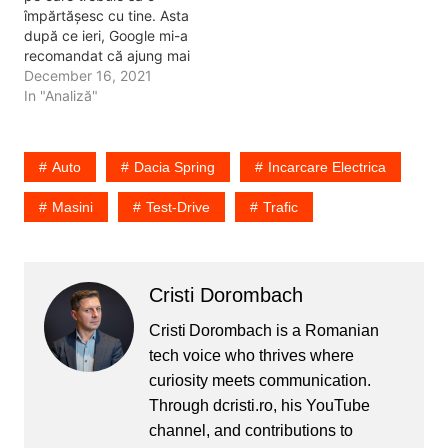
împărtășesc cu tine. Asta
după ce ieri, Google mi-a
recomandat că ajung mai
repede pe jos, la o
December 16, 2021
distanță de 4 kilometri, în
In "Analiză"
București, decât să
folosesc mașina sau
vreun mijloc de transport.
Auto
Dacia Spring
Incarcare Electrica
Drept urmare am fost pe
jos. Am depășit…
Masini
Test-Drive
Trafic
Cristi Dorombach
Cristi Dorombach is a Romanian
tech voice who thrives where
curiosity meets communication.
Through dcristi.ro, his YouTube
channel, and contributions to