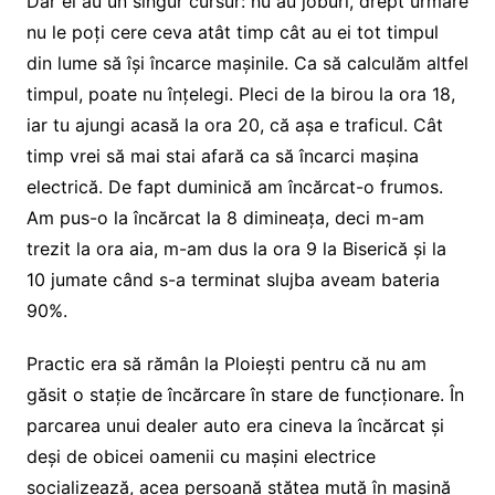
Dar ei au un singur cursur: nu au joburi, drept urmare
nu le poți cere ceva atât timp cât au ei tot timpul
din lume să își încarce mașinile. Ca să calculăm altfel
timpul, poate nu înțelegi. Pleci de la birou la ora 18,
iar tu ajungi acasă la ora 20, că așa e traficul. Cât
timp vrei să mai stai afară ca să încarci mașina
electrică. De fapt duminică am încărcat-o frumos.
Am pus-o la încărcat la 8 dimineața, deci m-am
trezit la ora aia, m-am dus la ora 9 la Biserică și la
10 jumate când s-a terminat slujba aveam bateria
90%.
Practic era să rămân la Ploiești pentru că nu am
găsit o stație de încărcare în stare de funcționare. În
parcarea unui dealer auto era cineva la încărcat și
deși de obicei oamenii cu mașini electrice
socializează, acea persoană stătea mută în mașină