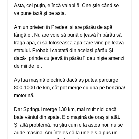
Asta, cel puțin, e încă valabilă. Cne știe când se
va pune taxă și pe asta.
Am un prieten în Predeal și are pârâu de apă
lângă el. Nu are voie să pună o țeavă în pârâu să
tragă apă, ci să folosească apa care vine pe țeava
statului. Probabil captată din același pârâu.Și
dacă-l prinde cu țeavă în pârâu îi dau niște amenzi
de mii de lei.
Aș lua mașină electrică dacă aș putea parcurge
800-1000 de km, cât pot merge cu una pe benzină/
motorină.
Dar Springul merge 130 km, mai mult nici dacă
bate vântul din spate. E o mașină de oraș și atât.
Și altă problemă, nu știu cum e la astea noi, nu se
aude mașina. Am înțeles că la unele s-a pus un