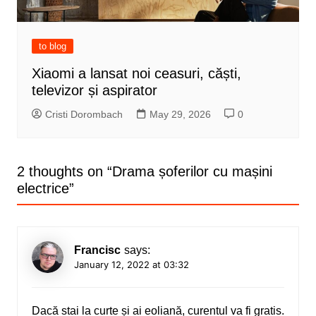
to blog
Xiaomi a lansat noi ceasuri, căști,
televizor și aspirator
Cristi Dorombach
May 29, 2026
0
2 thoughts on “
Drama șoferilor cu mașini
electrice
”
Francisc
says:
January 12, 2022 at 03:32
Dacă stai la curte și ai eoliană, curentul va fi gratis.