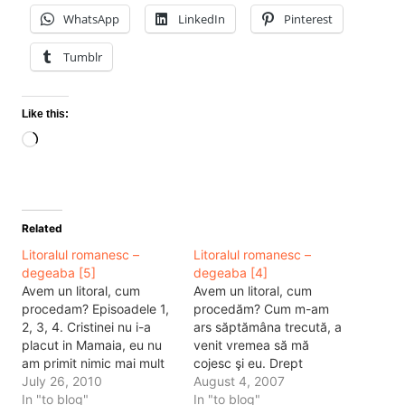
WhatsApp
LinkedIn
Pinterest
Tumblr
Like this:
Loading…
Related
Litoralul romanesc –
Litoralul romanesc –
degeaba [5]
degeaba [4]
Avem un litoral, cum
Avem un litoral, cum
procedam? Episoadele 1,
procedăm? Cum m-am
2, 3, 4. Cristinei nu i-a
ars săptămâna trecută, a
placut in Mamaia, eu nu
venit vremea să mă
am primit nimic mai mult
cojesc şi eu. Drept
decat ma asteptam sa
July 26, 2010
urmare stau toata ziua si
August 4, 2007
primesc. Bine, am avut si
In "to blog"
scot piele moarta de pe
In "to blog"