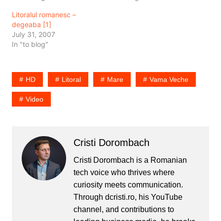
experienta neplacuta de
mine. Partea misto e ca
Litoralul romanesc –
acum 2 ani, asa incat
ma cojesc inclusiv de pe
degeaba [1]
pentru mine Mamaia nu a
talpa. Da, m-am bronzat
July 31, 2007
oferit nimic in plus fata…
si acolo, pentru ca am
In "to blog"
dormit pe…
HD
Litoral
Mare
Vama Veche
Video
Cristi Dorombach
Cristi Dorombach is a Romanian
tech voice who thrives where
curiosity meets communication.
Through dcristi.ro, his YouTube
channel, and contributions to