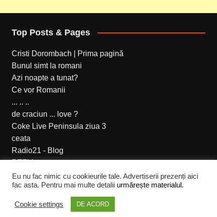
Top Posts & Pages
Cristi Dorombach | Prima pagină
Bunul simt la romani
Azi noapte a tunat?
Ce vor Romanii
... .. ..
de craciun ... love ?
Coke Live Peninsula ziua 3
ceata
Radio21 - Blog
RTFM
Eu nu fac nimic cu cookieurile tale. Advertiserii prezenți aici
fac asta. Pentru mai multe detalii
urmărește materialul.
Cream Magazine pentru Cristi Dorombach
Cookie settings
DE ACORD