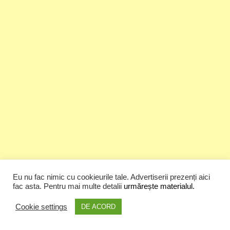
Eu nu fac nimic cu cookieurile tale. Advertiserii prezenți aici
fac asta. Pentru mai multe detalii
urmărește materialul.
Top Posts & Pages
Cookie settings
DE ACORD
Cristi Dorombach | Prima pagină