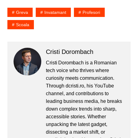
timpul asta
parlamentarilor li se rupe
Greva
Invatamant
Profesori
si polemizeaza legea
invatamantului si banii pe
Scoala
care…
Cristi Dorombach
Cristi Dorombach is a Romanian
tech voice who thrives where
curiosity meets communication.
Through dcristi.ro, his YouTube
channel, and contributions to
leading business media, he breaks
down complex trends into sharp,
accessible stories. Whether
unpacking the latest gadget,
dissecting a market shift, or