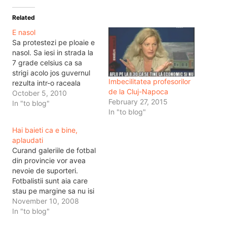
Related
E nasol
Sa protestezi pe ploaie e
nasol. Sa iesi in strada la
7 grade celsius ca sa
strigi acolo jos guvernul
Imbecilitatea profesorilor
rezulta intr-o raceala
de la Cluj-Napoca
serioasa, care va costa
October 5, 2010
February 27, 2015
mult dupa aceasta
In "to blog"
In "to blog"
treaba. Din tot protestul
asta nu-mi place in
Hai baieti ca e bine,
schimb sloganul Salvati
aplaudati
Scoala Romaneasca. Sa
Curand galeriile de fotbal
salvam scoala de ce? De
din provincie vor avea
cine?…
nevoie de suporteri.
Fotbalistii sunt aia care
stau pe margine sa nu isi
loveasca picioarele. In tot
November 10, 2008
timpul asta profilor li se
In "to blog"
rupe si vor greva. In tot