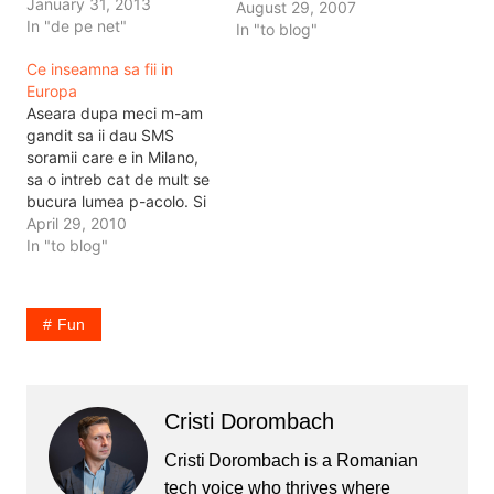
January 31, 2013
face sa dai un click, dupa
August 29, 2007
In "de pe net"
care iar un click, dupa
In "to blog"
care iar un click ... si asa
Ce inseamna sa fii in
ajungi cine stie…
Europa
Aseara dupa meci m-am
gandit sa ii dau SMS
soramii care e in Milano,
sa o intreb cat de mult se
bucura lumea p-acolo. Si
mi-a raspuns la SMS
April 29, 2010
spunandu-mi ca e bine,
In "to blog"
dar de fapt ea e prin
Barcelona ca a plecat sa
se uite la meci. Si acum…
Fun
Cristi Dorombach
Cristi Dorombach is a Romanian
tech voice who thrives where