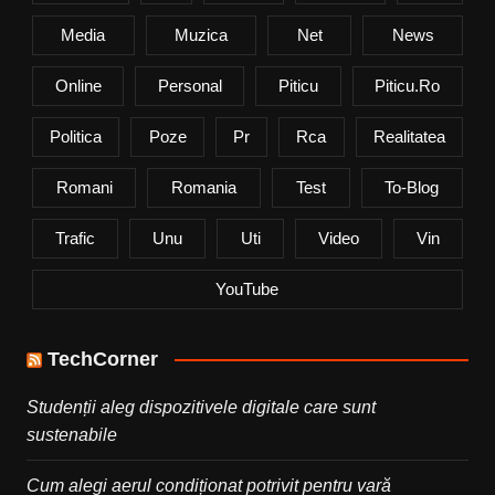
Media
Muzica
Net
News
Online
Personal
Piticu
Piticu.ro
Politica
Poze
Pr
Rca
Realitatea
Romani
Romania
Test
To-Blog
Trafic
Unu
Uti
Video
Vin
YouTube
TechCorner
Studenții aleg dispozitivele digitale care sunt
sustenabile
Cum alegi aerul condiționat potrivit pentru vară