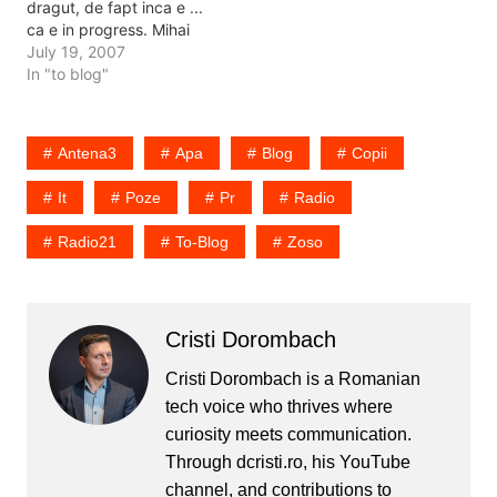
dragut, de fapt inca e ...
ca e in progress. Mihai
Morar un scump si
July 19, 2007
jumatate, Daniel
In "to blog"
Buzdugan ... timid, prea
timid. In schimb ... lume ...
multi ziaristi. Ah ... ca tot
Antena3
Apa
Blog
Copii
vorbim…
It
Poze
Pr
Radio
Radio21
To-Blog
Zoso
Cristi Dorombach
Cristi Dorombach is a Romanian
tech voice who thrives where
curiosity meets communication.
Through dcristi.ro, his YouTube
channel, and contributions to