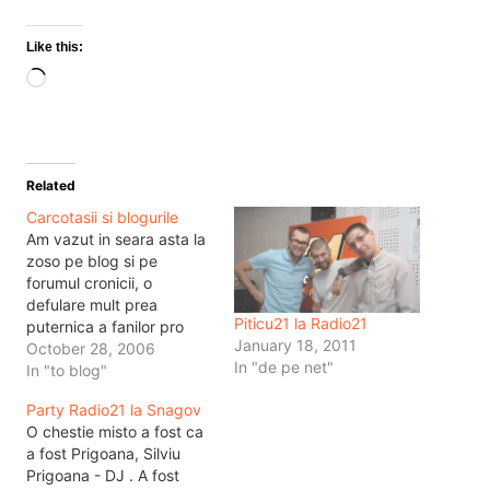
Like this:
Loading…
Related
Carcotasii si blogurile
Am vazut in seara asta la
zoso pe blog si pe
forumul cronicii, o
defulare mult prea
Piticu21 la Radio21
puternica a fanilor pro
January 18, 2011
carcotasi si a bloggerilor.
October 28, 2006
In "de pe net"
Chestie care mi se pare
In "to blog"
de prost gust. In sensul
Party Radio21 la Snagov
de copii mici care se
O chestie misto a fost ca
agita, si care vor sa zica
a fost Prigoana, Silviu
ca vai, eu este…
Prigoana - DJ . A fost