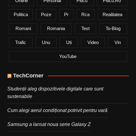
Online
Personal
Piticu
Piticu.ro
Politica
Poze
Pr
Rca
Realitatea
Romani
Romania
Test
To-Blog
Trafic
Unu
Uti
Video
Vin
YouTube
TechCorner
Studenții aleg dispozitivele digitale care sunt
sustenabile
Cum alegi aerul condiționat potrivit pentru vară
Samsung a lansat noua serie Galaxy Z