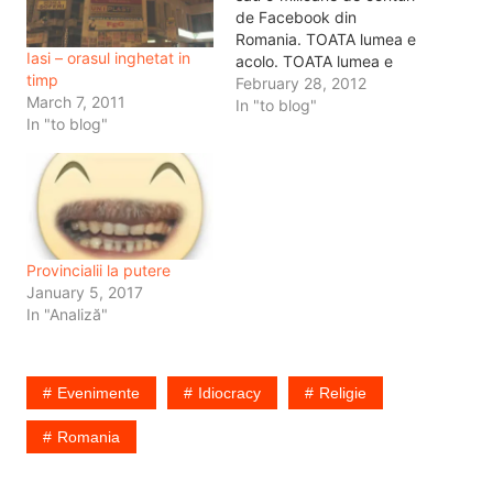
de Facebook din
Romania. TOATA lumea e
Iasi – orasul inghetat in
acolo. TOATA lumea e
timp
panicata, pentru ca toata
February 28, 2012
March 7, 2011
lumea e acolo si acolo s-a
In "to blog"
In "to blog"
mutat toata socializarea.
Vezi in cluburi cum
oamenii iau telefonul si se
opresc din dansat, se
apuca sa dea…
Provincialii la putere
January 5, 2017
In "Analiză"
Evenimente
Idiocracy
Religie
Romania