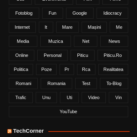
Fotoblog
Fun
Google
Idiocracy
Internet
It
Mare
Mașini
Me
Media
Muzica
Net
News
Online
Personal
Piticu
Piticu.ro
Politica
Poze
Pr
Rca
Realitatea
Romani
Romania
Test
To-Blog
Trafic
Unu
Uti
Video
Vin
YouTube
TechCorner