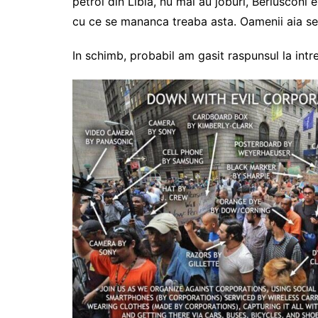
petrol din Libia, nu mai au joburi, Berlusconi 
cu ce se mananca treaba asta. Oamenii aia s
In schimb, probabil am gasit raspunsul la intr