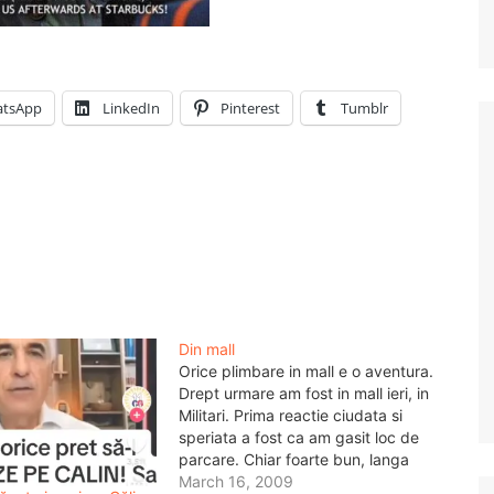
tsApp
LinkedIn
Pinterest
Tumblr
Din mall
Orice plimbare in mall e o aventura.
Drept urmare am fost in mall ieri, in
Militari. Prima reactie ciudata si
speriata a fost ca am gasit loc de
parcare. Chiar foarte bun, langa
intrare, acolo unde mai erau si alte
March 16, 2009