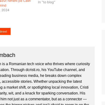
ăzut nimeni pe Călin
locuri de parcare libere. Drept
In "to blog"
nind
urmare ma gandeam ce naiba…
, 2024
treet
ombach
 is a Romanian tech voice who thrives where curiosity
ion. Through dcristi.ro, his YouTube channel, and
 leading business media, he breaks down complex
, accessible stories. Whether unpacking the latest
g a market shift, or spotlighting local innovation, Cristi
clarity, wit, and a knack for sparking conversation. His
im not just as a commentator, but as a connector —
 the bigger picture and isn’t afraid to zoom in on the