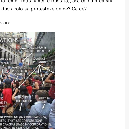
e la femei, toatalumea e frustata), asa ca nu prea stiu
e duc acolo sa protesteze de ce? Ca ce?
ebare: