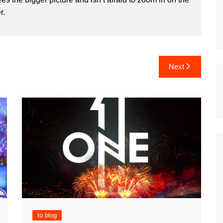
r.
Next
to blog