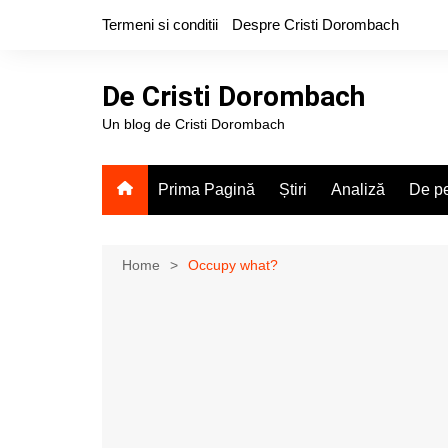
Skip
Termeni si conditii
Despre Cristi Dorombach
to
content
De Cristi Dorombach
Un blog de Cristi Dorombach
Prima Pagină
Știri
Analiză
De pe
Home
Occupy what?