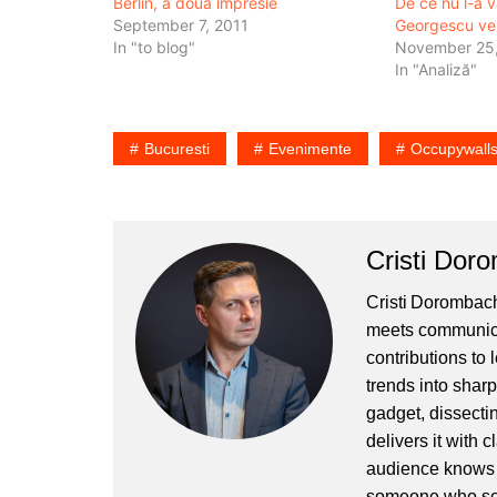
Berlin, a doua impresie
De ce nu l-a v
September 7, 2011
Georgescu ve
In "to blog"
November 25
In "Analiză"
Bucuresti
Evenimente
Occupywalls
Cristi Dor
Cristi Dorombach
meets communicat
contributions to
trends into sharp
gadget, dissectin
delivers it with 
audience knows h
someone who sees