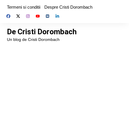
Skip
Termeni si conditii
Despre Cristi Dorombach
to
content
De Cristi Dorombach
Un blog de Cristi Dorombach