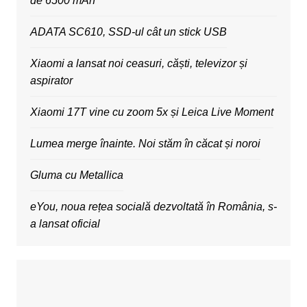
de 6500 mAh
ADATA SC610, SSD-ul cât un stick USB
Xiaomi a lansat noi ceasuri, căști, televizor și
aspirator
Xiaomi 17T vine cu zoom 5x și Leica Live Moment
Lumea merge înainte. Noi stăm în căcat și noroi
Gluma cu Metallica
eYou, noua rețea socială dezvoltată în România, s-
a lansat oficial