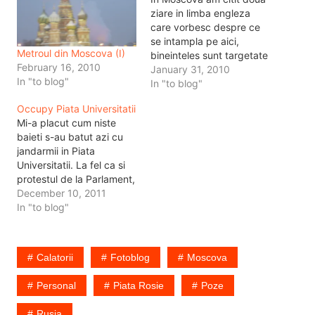
ziare in limba engleza
care vorbesc despre ce
se intampla pe aici,
Metroul din Moscova (I)
bineinteles sunt targetate
February 16, 2010
pentru turisti, astfel incat
January 31, 2010
In "to blog"
le ofera stirile si
In "to blog"
evenimentele care i-ar
Occupy Piata Universitatii
interesa. In schimb mai
Mi-a placut cum niste
prezinta si stirile locale de
baieti s-au batut azi cu
care te-ai intalni pe
jandarmii in Piata
strada. Astfel incat am
Universitatii. La fel ca si
notat doua…
protestul de la Parlament,
eu n-am inteles pentru ce
December 10, 2011
protesteaza oamenii
In "to blog"
astia. De fapt impotriva
cui, isi scandeaza
drepturile si cer ceva.
Calatorii
Fotoblog
Moscova
Astept sa vedem si cum
isi vor pune corturile…
Personal
Piata Rosie
Poze
Rusia