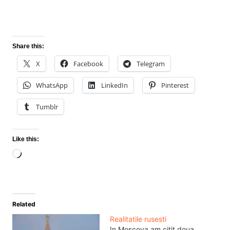
Share this:
X
Facebook
Telegram
WhatsApp
LinkedIn
Pinterest
Tumblr
Like this:
Loading…
Related
Realitatile rusesti
In Moscova am citit doua