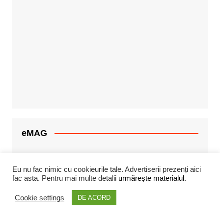
eMAG
Eu nu fac nimic cu cookieurile tale. Advertiserii prezenți aici
fac asta. Pentru mai multe detalii
urmărește materialul.
Pagini
Cookie settings
DE ACORD
Despre Cristi Dorombach