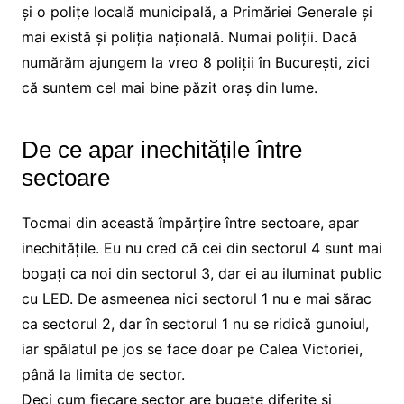
și o polițe locală municipală, a Primăriei Generale și
mai există și poliția națională. Numai poliții. Dacă
numărăm ajungem la vreo 8 poliții în București, zici
că suntem cel mai bine păzit oraș din lume.
De ce apar inechitățile între
sectoare
Tocmai din această împărțire între sectoare, apar
inechitățile. Eu nu cred că cei din sectorul 4 sunt mai
bogați ca noi din sectorul 3, dar ei au iluminat public
cu LED. De asmeenea nici sectorul 1 nu e mai sărac
ca sectorul 2, dar în sectorul 1 nu se ridică gunoiul,
iar spălatul pe jos se face doar pe Calea Victoriei,
până la limita de sector.
Deci cum fiecare sector are bugete diferite și