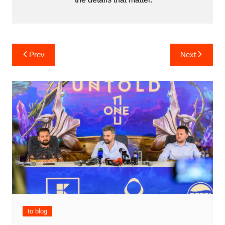
Post
Prev
Next
navigation
to blog