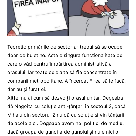
Teoretic primăriile de sector ar trebui să se ocupe
doar de buletine. Asta e singura funcționalitate pe
care o văd pentru împărțirea administrativă a
orașului. Iar toate celelalte să fie concentrate în
companii metropolitane. A încercat Firea să le facă,
dar au și furat ei.
Altfel nu ai cum să dezvolți orașul unitar. Degeaba
dă Negoiță cu soluție anti-țânțari în sectoul 3, dacă
Mihaiu din sectorul 2 nu dă cu soluție și vin țânțarii
de acolo aici. Degeaba avem noi politici de mediu,
dacă groapa de gunoi arde gunoiul și nu e nici o