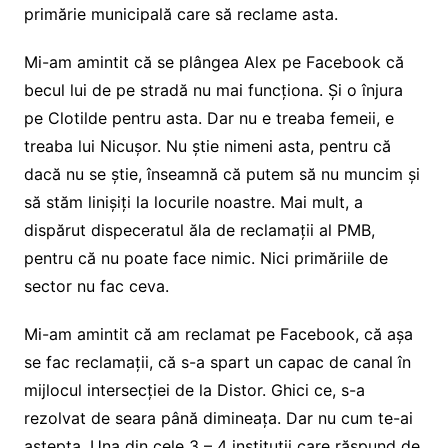
primărie municipală care să reclame asta.
Mi-am amintit că se plângea Alex pe Facebook că
becul lui de pe stradă nu mai funcționa. Și o înjura
pe Clotilde pentru asta. Dar nu e treaba femeii, e
treaba lui Nicușor. Nu știe nimeni asta, pentru că
dacă nu se știe, înseamnă că putem să nu muncim și
să stăm linișiți la locurile noastre. Mai mult, a
dispărut dispeceratul ăla de reclamații al PMB,
pentru că nu poate face nimic. Nici primăriile de
sector nu fac ceva.
Mi-am amintit că am reclamat pe Facebook, că așa
se fac reclamații, că s-a spart un capac de canal în
mijlocul intersecției de la Distor. Ghici ce, s-a
rezolvat de seara până dimineața. Dar nu cum te-ai
aștepta. Una din cele 3 – 4 instituții care răspund de