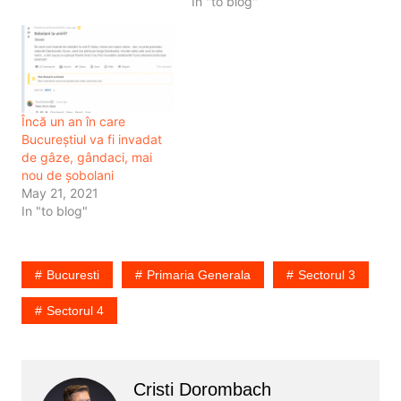
In "to blog"
jurul lor, Bucureștiul este
condus de o Primărie
Generală și este împărțit
administrativ în 6
sectoare. Sectoarele
astea…
Încă un an în care
Bucureștiul va fi invadat
de gâze, gândaci, mai
nou de șobolani
May 21, 2021
In "to blog"
Bucuresti
Primaria Generala
Sectorul 3
Sectorul 4
Cristi Dorombach