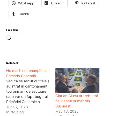
WhatsApp
LinkedIn
Pinterest
Tumblr
Like this:
Loading…
Related
Nu mai bine renunțăm la
Primăria Generală
Văd că se ascut cuțitele și
au intrat în cantonament
toți primarii de sectoare,
Ciprian Ciucu ar trebui să
care vor de fapt bugetul
fie viitorul primar din
Primăriei Generale a
București
Capitalei. Pentru cei care
June 7, 2023
May 16, 2025
nu știu ce se întâmplă în
In "to blog"