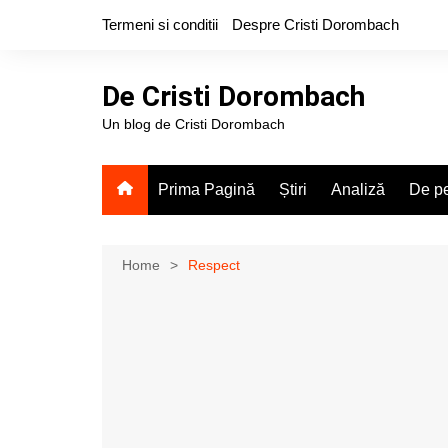
Skip
Termeni si conditii
Despre Cristi Dorombach
to
content
De Cristi Dorombach
Un blog de Cristi Dorombach
Prima Pagină
Știri
Analiză
De pe
Home
Respect