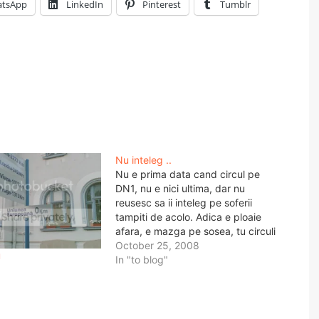
tsApp
LinkedIn
Pinterest
Tumblr
Nu inteleg ..
Nu e prima data cand circul pe
DN1, nu e nici ultima, dar nu
reusesc sa ii inteleg pe soferii
tampiti de acolo. Adica e ploaie
afara, e mazga pe sosea, tu circuli
cu 140 km/h ca sa opresti peste 2
October 25, 2008
u
kilometri, ori ca e radar, ori ca iti
In "to blog"
trece…