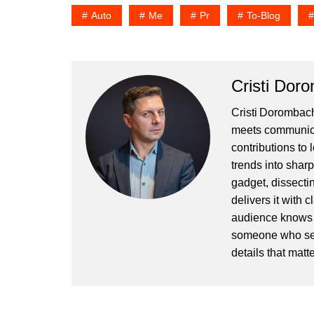
Auto
Me
Pr
To-Blog
Cristi Dor
Cristi Dorombach
meets communicat
contributions to
trends into sharp
gadget, dissectin
delivers it with 
audience knows h
someone who sees
details that matte