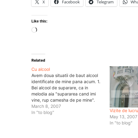
X
Facebook
Telegram
Wha
Like this:
Loading…
Related
Cu alcool
Avem doua situatii de baut alcool
identificate de mine pana acum. 1.
Bei alcool de suparare, ca in
melodia aia "supararea cand imi
vine, rup camesha de pe mine".
Atunci bei si te imbeti, relativ
March 8, 2007
Vizite de lucr
repede. Sau cel putin te ametesti,
In "to blog"
May 13, 2007
asta inseamna ca nu e bine. Pentru
In "to blog"
ca tu…