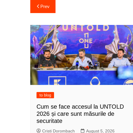
Post
Prev
navigation
to blog
Cum se face accesul la UNTOLD
2026 și care sunt măsurile de
securitate
Cristi Dorombach
August 5, 2026