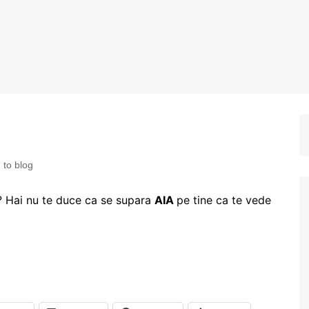
to blog
e? Hai nu te duce ca se supara
AIA
pe tine ca te vede