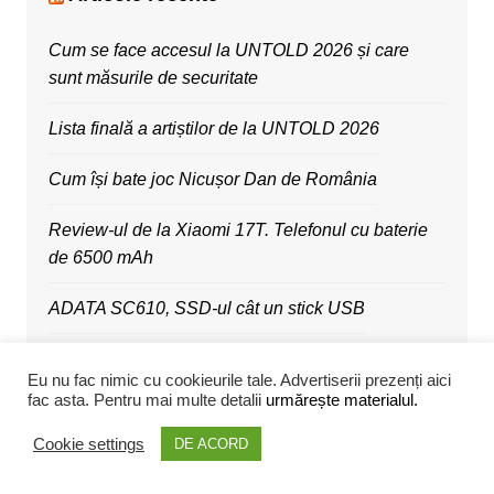
Cum se face accesul la UNTOLD 2026 și care
sunt măsurile de securitate
Lista finală a artiștilor de la UNTOLD 2026
Cum își bate joc Nicușor Dan de România
Review-ul de la Xiaomi 17T. Telefonul cu baterie
de 6500 mAh
ADATA SC610, SSD-ul cât un stick USB
Xiaomi a lansat noi ceasuri, căști, televizor și
Eu nu fac nimic cu cookieurile tale. Advertiserii prezenți aici
aspirator
fac asta. Pentru mai multe detalii
urmărește materialul.
Xiaomi 17T vine cu zoom 5x și Leica Live Moment
Cookie settings
DE ACORD
Lumea merge înainte. Noi stăm în căcat și noroi