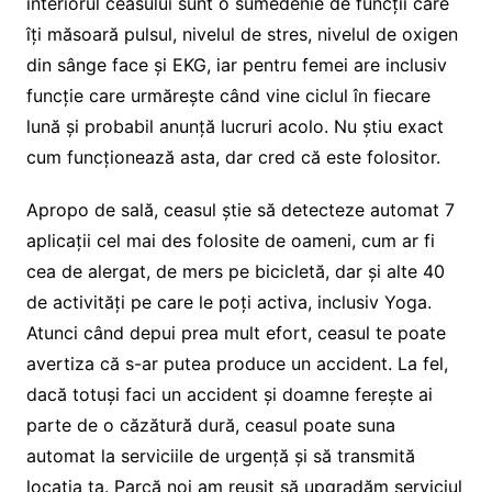
interiorul ceasului sunt o sumedenie de funcții care
îți măsoară pulsul, nivelul de stres, nivelul de oxigen
din sânge face și EKG, iar pentru femei are inclusiv
funcție care urmărește când vine ciclul în fiecare
lună și probabil anunță lucruri acolo. Nu știu exact
cum funcționează asta, dar cred că este folositor.
Apropo de sală, ceasul știe să detecteze automat 7
aplicații cel mai des folosite de oameni, cum ar fi
cea de alergat, de mers pe bicicletă, dar și alte 40
de activități pe care le poți activa, inclusiv Yoga.
Atunci când depui prea mult efort, ceasul te poate
avertiza că s-ar putea produce un accident. La fel,
dacă totuși faci un accident și doamne ferește ai
parte de o căzătură dură, ceasul poate suna
automat la serviciile de urgență și să transmită
locația ta. Parcă noi am reușit să upgradăm serviciul