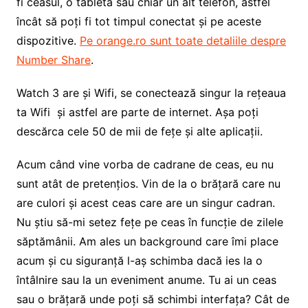
fi ceasul, o tabletă sau chiar un alt telefon, astfel
încât să poți fi tot timpul conectat și pe aceste
dispozitive.
Pe orange.ro sunt toate detaliile despre
Number Share
.
Watch 3 are și Wifi, se conectează singur la rețeaua
ta Wifi și astfel are parte de internet. Așa poți
descărca cele 50 de mii de fețe și alte aplicații.
Acum când vine vorba de cadrane de ceas, eu nu
sunt atât de pretențios. Vin de la o brățară care nu
are culori și acest ceas care are un singur cadran.
Nu știu să-mi setez fețe pe ceas în funcție de zilele
săptămânii. Am ales un background care îmi place
acum și cu siguranță l-aș schimba dacă ies la o
întâlnire sau la un eveniment anume. Tu ai un ceas
sau o brățară unde poți să schimbi interfața? Cât de