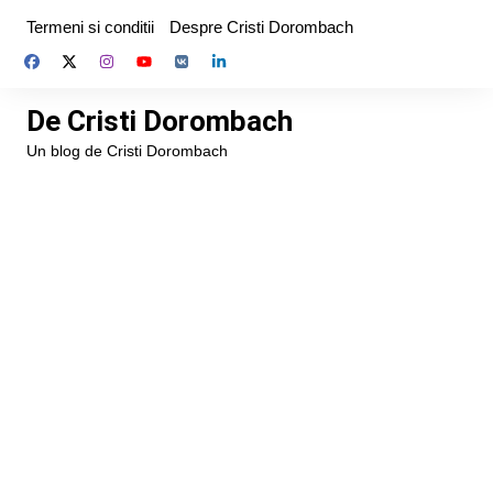
Skip
Termeni si conditii
Despre Cristi Dorombach
to
content
De Cristi Dorombach
Un blog de Cristi Dorombach