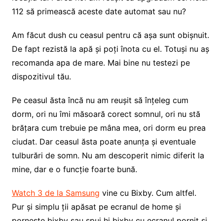
112 să primească aceste date automat sau nu?
Am făcut dush cu ceasul pentru că așa sunt obișnuit.
De fapt rezistă la apă și poți înota cu el. Totuși nu aș
recomanda apa de mare. Mai bine nu testezi pe
dispozitivul tău.
Pe ceasul ăsta încă nu am reușit să înțeleg cum
dorm, ori nu îmi măsoară corect somnul, ori nu stă
brățara cum trebuie pe mâna mea, ori dorm eu prea
ciudat. Dar ceasul ăsta poate anunța și eventuale
tulburări de somn. Nu am descoperit nimic diferit la
mine, dar e o funcție foarte bună.
Watch 3 de la Samsung
vine cu Bixby. Cum altfel.
Pur și simplu ții apăsat pe ecranul de home și
pornește bixby sau spui hi bixby cu ecranul pornit și