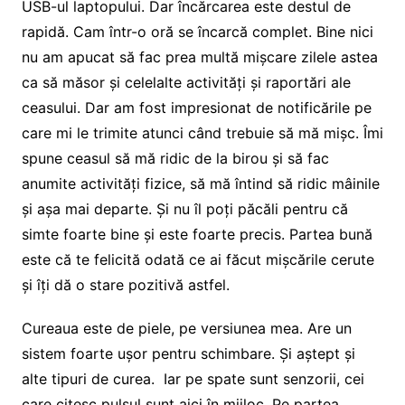
USB-ul laptopului. Dar încărcarea este destul de
rapidă. Cam într-o oră se încarcă complet. Bine nici
nu am apucat să fac prea multă mișcare zilele astea
ca să măsor și celelalte activități și raportări ale
ceasului. Dar am fost impresionat de notificările pe
care mi le trimite atunci când trebuie să mă mișc. Îmi
spune ceasul să mă ridic de la birou și să fac
anumite activități fizice, să mă întind să ridic mâinile
și așa mai departe. Și nu îl poți păcăli pentru că
simte foarte bine și este foarte precis. Partea bună
este că te felicită odată ce ai făcut mișcările cerute
și îți dă o stare pozitivă astfel.
Cureaua este de piele, pe versiunea mea. Are un
sistem foarte ușor pentru schimbare. Și aștept și
alte tipuri de curea. Iar pe spate sunt senzorii, cei
care citesc pulsul sunt aici în mijloc. Pe partea