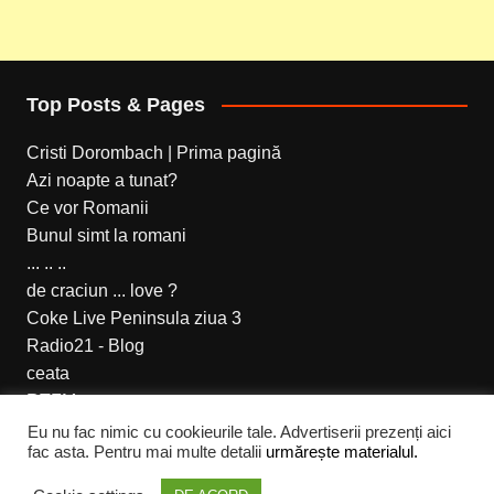
Top Posts & Pages
Cristi Dorombach | Prima pagină
Azi noapte a tunat?
Ce vor Romanii
Bunul simt la romani
... .. ..
de craciun ... love ?
Coke Live Peninsula ziua 3
Radio21 - Blog
ceata
RTFM
Eu nu fac nimic cu cookieurile tale. Advertiserii prezenți aici
fac asta. Pentru mai multe detalii
urmărește materialul.
Cream Magazine pentru Cristi Dorombach