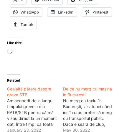
WhatsApp
LinkedIn
Pinterest
Tumblr
Like this:
Loading…
Related
Cealaltă părere despre
De ce nu merg cu mașina
greva STB
în București
Am acoperit de-a lungul
Nu merg cu taxiul în
timpului grevele din
București, iar atunci când
RATB/STB pentru că mă
ies în oraș prefer să merg
vizau direct la un moment
cu transportul public.
dat. Între timp, ca toată
Dacă e seară de club,
lumea am cumpărat o
January 23, 2022
aleg să mă întorc pe jos
May 30, 2022