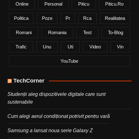
Online
Personal
Piticu
Piticu.ro
Politica
Poze
Pr
Rca
Realitatea
Romani
Romania
Test
To-Blog
Trafic
Unu
Uti
Video
Vin
YouTube
TechCorner
Studenții aleg dispozitivele digitale care sunt
sustenabile
Cum alegi aerul condiționat potrivit pentru vară
Samsung a lansat noua serie Galaxy Z