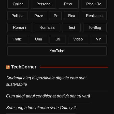
Online
Personal
Piticu
Piticu.ro
Politica
Poze
Pr
Rca
Realitatea
Romani
Romania
Test
To-Blog
Trafic
Unu
Uti
Video
Vin
YouTube
TechCorner
Studenții aleg dispozitivele digitale care sunt
sustenabile
Cum alegi aerul condiționat potrivit pentru vară
Samsung a lansat noua serie Galaxy Z