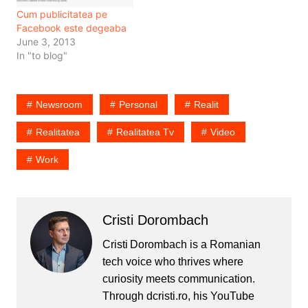
Cum publicitatea pe
Facebook este degeaba
June 3, 2013
In "to blog"
Newsroom
Personal
Realit
Realitatea
Realitatea Tv
Video
Work
Cristi Dorombach
Cristi Dorombach is a Romanian
tech voice who thrives where
curiosity meets communication.
Through dcristi.ro, his YouTube