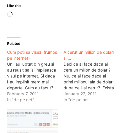
Like this:
Loading…
Related
Cum poti sa visezi frumos
A cerut un milion de dolari
pe internet?
si …
Unii au luptat din greu si
Deci ce ai face daca ai
au reusit sa isi implieasca
cere un milion de dolari?
visul pe internet. Si daca
Nu, ce ai face daca ai
l-au implinit merg mai
primi milionul ala de dolari
departe. Cum au facut?
dupa ce l-ai cerut? Exista
Au muncit. Au deschis un
February 7, 2011
un individ pe netul asta
January 22, 2011
blog, au investit in el, au
In "de pe net"
care a pus un clip pe
In "de pe net"
facut blogul cunoscut si
youtube in care cerea un
au iesit din afacere pe
milion de dolari. Si i-a
bani frumosi. Asa au facut
primit. Adica…
baietii…