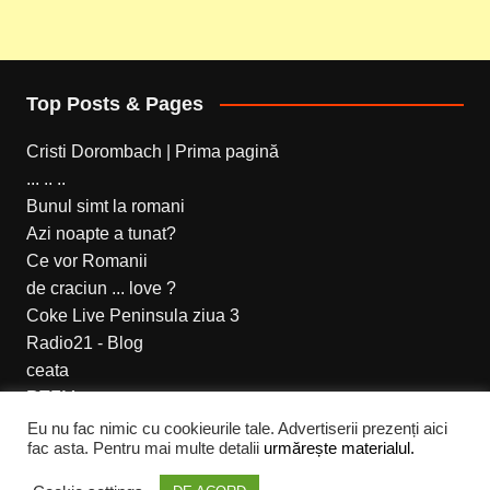
Top Posts & Pages
Cristi Dorombach | Prima pagină
... .. ..
Bunul simt la romani
Azi noapte a tunat?
Ce vor Romanii
de craciun ... love ?
Coke Live Peninsula ziua 3
Radio21 - Blog
ceata
RTFM
Eu nu fac nimic cu cookieurile tale. Advertiserii prezenți aici
fac asta. Pentru mai multe detalii
urmărește materialul.
Cream Magazine pentru Cristi Dorombach