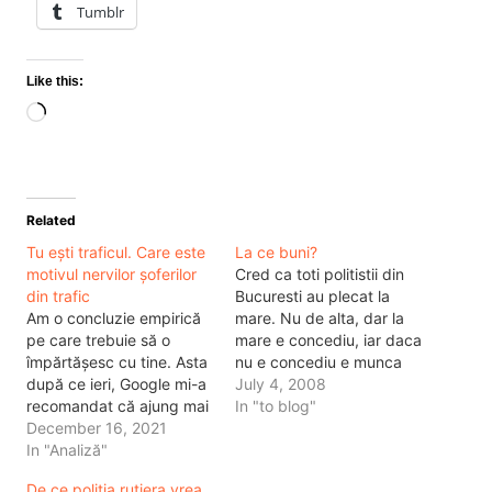
Tumblr
Like this:
Loading…
Related
Tu ești traficul. Care este
La ce buni?
motivul nervilor șoferilor
Cred ca toti politistii din
din trafic
Bucuresti au plecat la
Am o concluzie empirică
mare. Nu de alta, dar la
pe care trebuie să o
mare e concediu, iar daca
împărtășesc cu tine. Asta
nu e concediu e munca
după ce ieri, Google mi-a
de tip concediu. Celalat
July 4, 2008
recomandat că ajung mai
motiv pentru care ar fi
In "to blog"
repede pe jos, la o
December 16, 2021
plecat politistii la mare e
distanță de 4 kilometri, în
In "Analiză"
sa ii ajute pe cei care sunt
București, decât să
deja acolo si nu…
De ce politia rutiera vrea