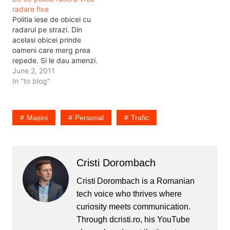
folosesc mașina sau
radare fixe
vreun mijloc de transport.
Politia iese de obicei cu
Drept urmare am fost pe
radarul pe strazi. Din
jos. Am depășit…
acelasi obicei prinde
oameni care merg prea
repede. Si le dau amenzi.
Va amintiti de 1 mai ca s-
June 2, 2011
au dat 5.000 de amenzi
In "to blog"
pentru 5.000 de soferi
care s-au dus vineri
noaptea la mare? Dupa
Mașini
Personal
Trafic
asta ma asteptam la
reactii. Initial…
Cristi Dorombach
Cristi Dorombach is a Romanian
tech voice who thrives where
curiosity meets communication.
Through dcristi.ro, his YouTube