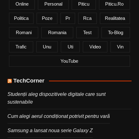
Online
Personal
Piticu
Piticu.ro
Politica
Poze
Pr
Rca
Realitatea
Romani
Romania
Test
To-Blog
Trafic
Unu
Uti
Video
Vin
YouTube
TechCorner
Studenții aleg dispozitivele digitale care sunt
sustenabile
Cum alegi aerul condiționat potrivit pentru vară
Samsung a lansat noua serie Galaxy Z