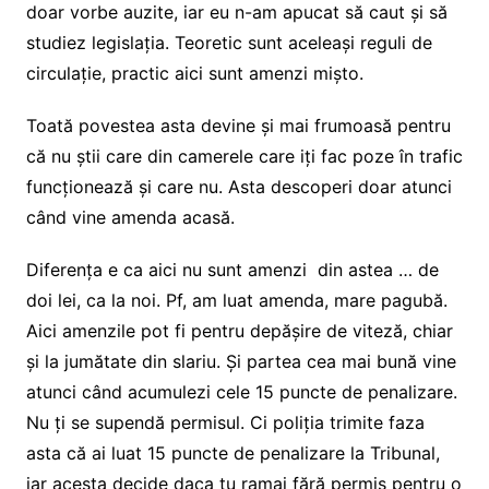
doar vorbe auzite, iar eu n-am apucat să caut și să
studiez legislația. Teoretic sunt aceleași reguli de
circulație, practic aici sunt amenzi mișto.
Toată povestea asta devine și mai frumoasă pentru
că nu știi care din camerele care iți fac poze în trafic
funcționează și care nu. Asta descoperi doar atunci
când vine amenda acasă.
Diferența e ca aici nu sunt amenzi din astea … de
doi lei, ca la noi. Pf, am luat amenda, mare pagubă.
Aici amenzile pot fi pentru depășire de viteză, chiar
și la jumătate din slariu. Și partea cea mai bună vine
atunci când acumulezi cele 15 puncte de penalizare.
Nu ți se supendă permisul. Ci poliția trimite faza
asta că ai luat 15 puncte de penalizare la Tribunal,
iar acesta decide daca tu ramai fără permis pentru o