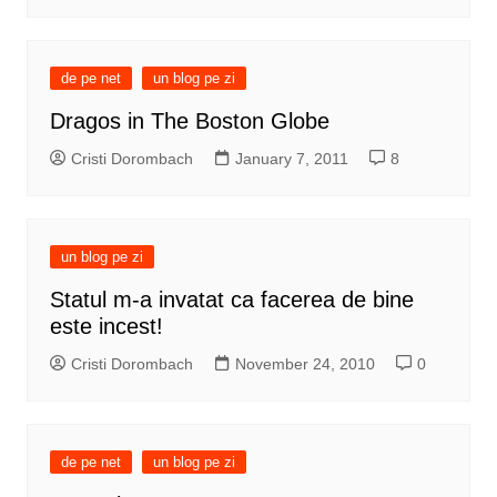
de pe net
un blog pe zi
Dragos in The Boston Globe
Cristi Dorombach
January 7, 2011
8
un blog pe zi
Statul m-a invatat ca facerea de bine
este incest!
Cristi Dorombach
November 24, 2010
0
de pe net
un blog pe zi