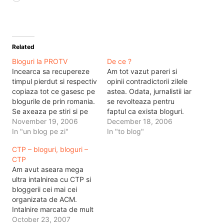
Related
Bloguri la PROTV
De ce ?
Incearca sa recupereze
Am tot vazut pareri si
timpul pierdut si respectiv
opinii contradictorii zilele
copiaza tot ce gasesc pe
astea. Odata, jurnalistii iar
blogurile de prin romania.
se revolteaza pentru
Se axeaza pe stiri si pe
faptul ca exista bloguri.
scandal. Stilul PROTV nu
November 19, 2006
Nu pentru altceva decat
December 18, 2006
? Din pacate n-am vazut
In "un blog pe zi"
pentru simpla lor
In "to blog"
nici un blog scris de
prezenta, si pentru
CTP – bloguri, bloguri –
cineva anume. E bine ca
motivul ca pot sa ramana
CTP
toti se ascund dupa
fara paine, atat timp cat
Am avut aseara mega
pseudonime, care de
jurnalismul online e,
ultra intalnirea cu CTP si
care mai…
teoretic, mai ieftin. De ce
bloggerii cei mai cei
scriu eu pe…
organizata de ACM.
Intalnire marcata de mult
fum, asta din cauza ca
October 23, 2007