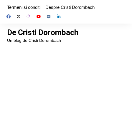
Skip
Termeni si conditii
Despre Cristi Dorombach
to
content
De Cristi Dorombach
Un blog de Cristi Dorombach