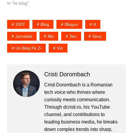
instalatia de climatizare
In "to blog"
din Club A e inca in lucru.
(hihiihih). Concluziile au
fost simple: Nu se pot
2007
Blog
Bloguri
It
pune pe bloguri si nici pe
internet…
Jurnalisti
Me
Sex
Sexy
Un Blog Pe Zi
Vin
Cristi Dorombach
Cristi Dorombach is a Romanian
tech voice who thrives where
curiosity meets communication.
Through dcristi.ro, his YouTube
channel, and contributions to
leading business media, he breaks
down complex trends into sharp,