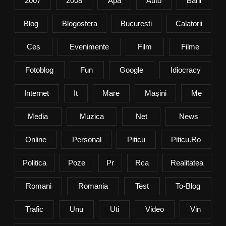
2007
2008
Apa
Auto
Bani
Blog
Blogosfera
Bucuresti
Calatorii
Ces
Evenimente
Film
Filme
Fotoblog
Fun
Google
Idiocracy
Internet
It
Mare
Mașini
Me
Media
Muzica
Net
News
Online
Personal
Piticu
Piticu.ro
Politica
Poze
Pr
Rca
Realitatea
Romani
Romania
Test
To-Blog
Trafic
Unu
Uti
Video
Vin