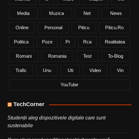
Media
Muzica
Net
News
Online
Personal
Piticu
Piticu.ro
Politica
Poze
Pr
Rca
Realitatea
Romani
Romania
Test
To-Blog
Trafic
Unu
Uti
Video
Vin
YouTube
TechCorner
Studenții aleg dispozitivele digitale care sunt
sustenabile