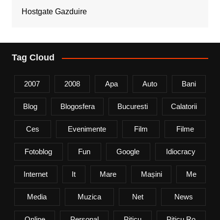
Hostgate Gazduire
Tag Cloud
2007
2008
Apa
Auto
Bani
Blog
Blogosfera
Bucuresti
Calatorii
Ces
Evenimente
Film
Filme
Fotoblog
Fun
Google
Idiocracy
Internet
It
Mare
Mașini
Me
Media
Muzica
Net
News
Online
Personal
Piticu
Piticu.ro