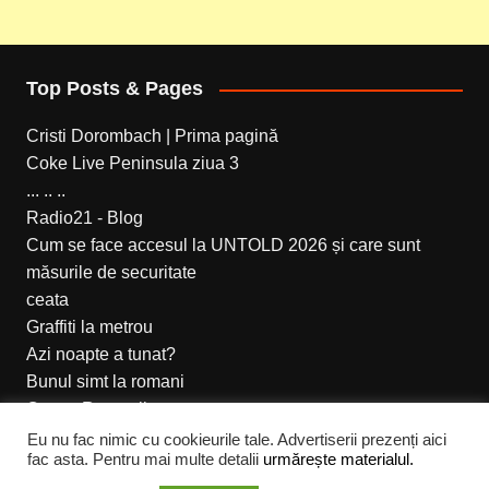
Top Posts & Pages
Cristi Dorombach | Prima pagină
Coke Live Peninsula ziua 3
... .. ..
Radio21 - Blog
Cum se face accesul la UNTOLD 2026 și care sunt
măsurile de securitate
ceata
Graffiti la metrou
Azi noapte a tunat?
Bunul simt la romani
Ce vor Romanii
Eu nu fac nimic cu cookieurile tale. Advertiserii prezenți aici
fac asta. Pentru mai multe detalii
urmărește materialul.