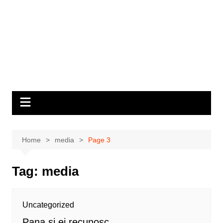
Home
media
Page 3
Tag:
media
Uncategorized
Pana si ei recunosc