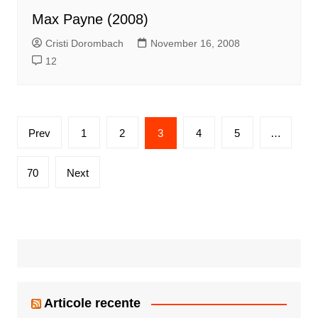
Max Payne (2008)
Cristi Dorombach
November 16, 2008
12
Posts
Prev
1
2
3
4
5
…
pagination
70
Next
Articole recente