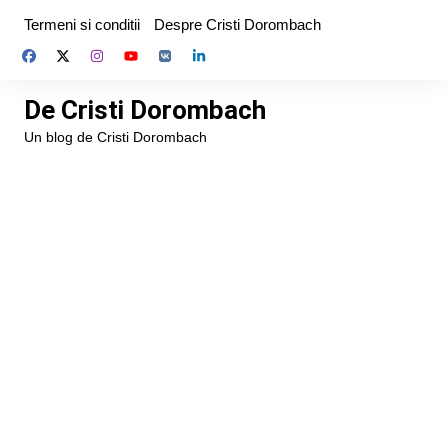
Skip
Termeni si conditii
Despre Cristi Dorombach
to
content
De Cristi Dorombach
Un blog de Cristi Dorombach