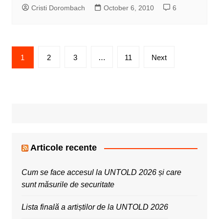
Cristi Dorombach
October 6, 2010
6
Posts
1
2
3
…
11
Next
pagination
Articole recente
Cum se face accesul la UNTOLD 2026 și care
sunt măsurile de securitate
Lista finală a artiștilor de la UNTOLD 2026