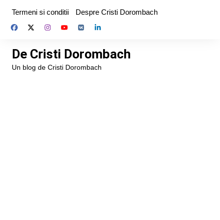
Skip
Termeni si conditii
Despre Cristi Dorombach
to
content
De Cristi Dorombach
Un blog de Cristi Dorombach