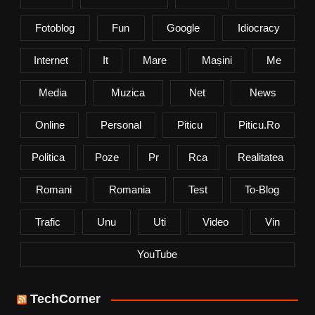
Fotoblog
Fun
Google
Idiocracy
Internet
It
Mare
Mașini
Me
Media
Muzica
Net
News
Online
Personal
Piticu
Piticu.ro
Politica
Poze
Pr
Rca
Realitatea
Romani
Romania
Test
To-Blog
Trafic
Unu
Uti
Video
Vin
YouTube
TechCorner