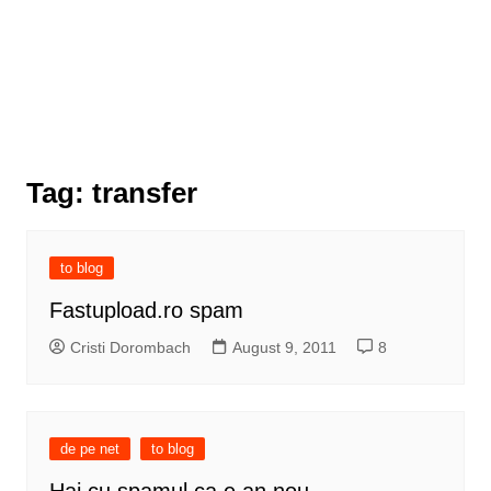
Tag:
transfer
to blog
Fastupload.ro spam
Cristi Dorombach
August 9, 2011
8
de pe net
to blog