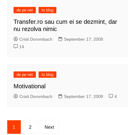
de pe net
to blog
Transfer.ro sau cum ei se dezmint, dar
nu rezolva nimic
Cristi Dorombach
September 17, 2008
14
de pe net
to blog
Motivational
Cristi Dorombach
September 17, 2008
4
Posts
1
2
Next
pagination