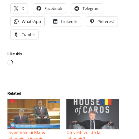
X
Facebook
Telegram
WhatsApp
LinkedIn
Pinterest
Tumblr
Like this:
Loading…
Related
Investirea lui Klaus
Ce vreti voi de la
Iohannis in imagini
Iohannis?