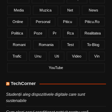
Media
Muzica
Net
News
Online
Personal
Piticu
Piticu.ro
Politica
Poze
Pr
Rca
Realitatea
Romani
Romania
Test
To-Blog
Trafic
Unu
Uti
Video
Vin
YouTube
TechCorner
Studenții aleg dispozitivele digitale care sunt
sustenabile