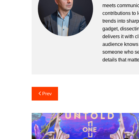
meets communicat
contributions to
trends into sharp
gadget, dissectin
delivers it with 
audience knows h
someone who sees
details that matte
Post
Prev
navigation