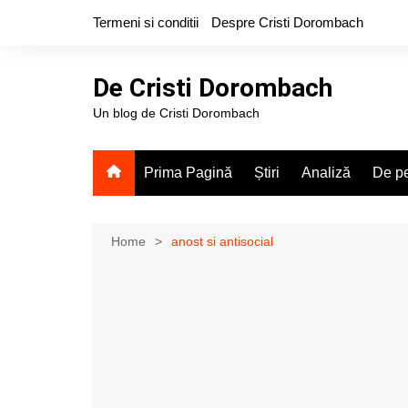
Skip
Termeni si conditii
Despre Cristi Dorombach
to
content
De Cristi Dorombach
Un blog de Cristi Dorombach
Prima Pagină
Știri
Analiză
De pe
Home
anost si antisocial