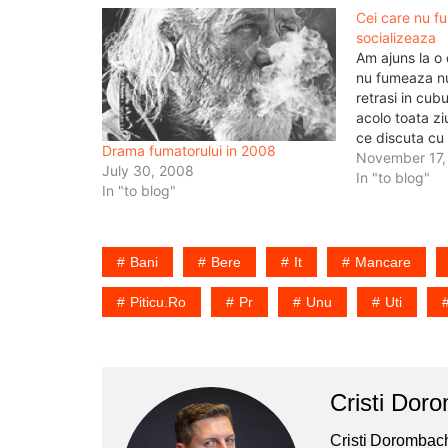
Cei care nu f
socializeaza
Am ajuns la o 
nu fumeaza nu
retrasi in cubu
acolo toata zi
ce discuta cu 
Drama fumatorului in 2008
place fumul de
November 17,
July 30, 2008
nici cafeaua,
In "to blog"
In "to blog"
tot nu le…
Bani
Bere
It
Mancare
Piticu.ro
Pr
Unu
Uti
Cristi Dor
Cristi Dorombach