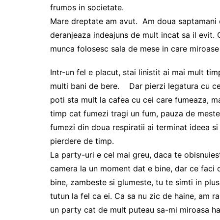
frumos in societate.
Mare dreptate am avut. Am doua saptamani d
deranjeaza indeajuns de mult incat sa il evit. 
munca folosesc sala de mese in care miroase
Intr-un fel e placut, stai linistit ai mai mult t
multi bani de bere. Dar pierzi legatura cu cei
poti sta mult la cafea cu cei care fumeaza, ma
timp cat fumezi tragi un fum, pauza de mesteca
fumezi din doua respiratii ai terminat ideea si 
pierdere de timp.
La party-uri e cel mai greu, daca te obisnuiest
camera la un moment dat e bine, dar ce faci c
bine, zambeste si glumeste, tu te simti in plu
tutun la fel ca ei. Ca sa nu zic de haine, am
un party cat de mult puteau sa-mi miroasa ha