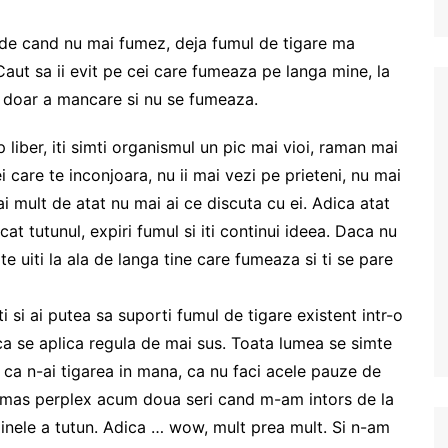
e cand nu mai fumez, deja fumul de tigare ma
Caut sa ii evit pe cei care fumeaza pe langa mine, la
 doar a mancare si nu se fumeaza.
imp liber, iti simti organismul un pic mai vioi, raman mai
 care te inconjoara, nu ii mai vezi pe prieteni, nu mai
i mult de atat nu mai ai ce discuta cu ei. Adica atat
t tutunul, expiri fumul si iti continui ideea. Daca nu
te uiti la ala de langa tine care fumeaza si ti se pare
i si ai putea sa suporti fumul de tigare existent intr-o
a se aplica regula de mai sus. Toata lumea se simte
s ca n-ai tigarea in mana, ca nu faci acele pauze de
 ramas perplex acum doua seri cand m-am intors de la
inele a tutun. Adica … wow, mult prea mult. Si n-am