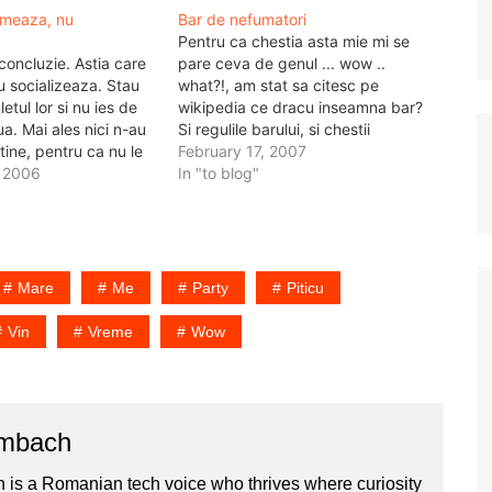
umeaza, nu
Bar de nefumatori
Pentru ca chestia asta mie mi se
concluzie. Astia care
pare ceva de genul ... wow ..
 socializeaza. Stau
what?!, am stat sa citesc pe
letul lor si nu ies de
wikipedia ce dracu inseamna bar?
ua. Mai ales nici n-au
Si regulile barului, si chestii
tine, pentru ca nu le
referitoare la smoking bans
February 17, 2007
 tigare. Si eventual
 2006
(interzicerile fumatului in locuri
In "to blog"
 dar daca beau cafea,
publice). Cand vine vorba de bar,
eu ma gandesc la un local,…
Mare
Me
Party
Piticu
Vin
Vreme
Wow
ombach
 is a Romanian tech voice who thrives where curiosity