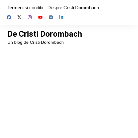
Skip
Termeni si conditii
Despre Cristi Dorombach
to
content
De Cristi Dorombach
Un blog de Cristi Dorombach