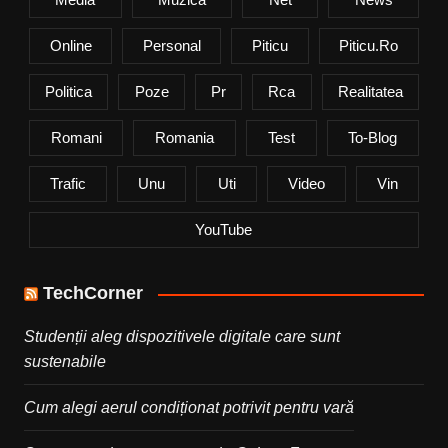
Online
Personal
Piticu
Piticu.ro
Politica
Poze
Pr
Rca
Realitatea
Romani
Romania
Test
To-Blog
Trafic
Unu
Uti
Video
Vin
YouTube
TechCorner
Studenții aleg dispozitivele digitale care sunt
sustenabile
Cum alegi aerul condiționat potrivit pentru vară