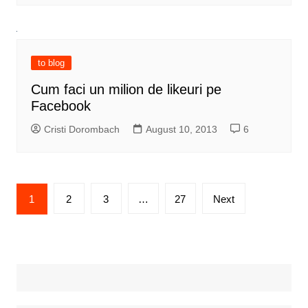
to blog
Cum faci un milion de likeuri pe
Facebook
Cristi Dorombach
August 10, 2013
6
Posts
1
2
3
…
27
Next
pagination