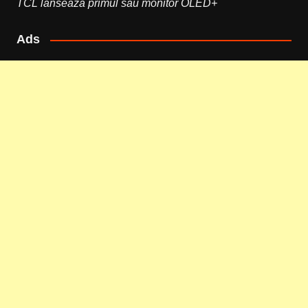
TCL lansează primul său monitor OLED+
Ads