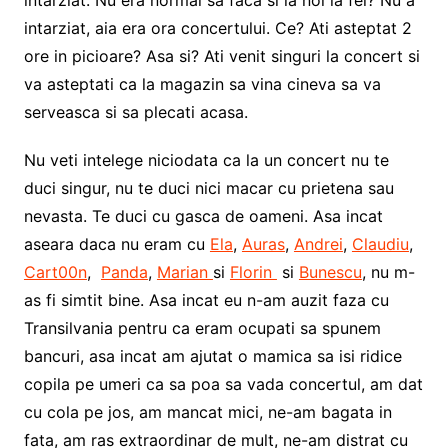
intarziat. Nu era normal sa faca si la noi la fel? Nu a
intarziat, aia era ora concertului. Ce? Ati asteptat 2
ore in picioare? Asa si? Ati venit singuri la concert si
va asteptati ca la magazin sa vina cineva sa va
serveasca si sa plecati acasa.
Nu veti intelege niciodata ca la un concert nu te
duci singur, nu te duci nici macar cu prietena sau
nevasta. Te duci cu gasca de oameni. Asa incat
aseara daca nu eram cu
Ela
,
Auras
,
Andrei
,
Claudiu
,
Cart00n
,
Panda
,
Marian
si
Florin
si
Bunescu
, nu m-
as fi simtit bine. Asa incat eu n-am auzit faza cu
Transilvania pentru ca eram ocupati sa spunem
bancuri, asa incat am ajutat o mamica sa isi ridice
copila pe umeri ca sa poa sa vada concertul, am dat
cu cola pe jos, am mancat mici, ne-am bagata in
fata, am ras extraordinar de mult, ne-am distrat cu