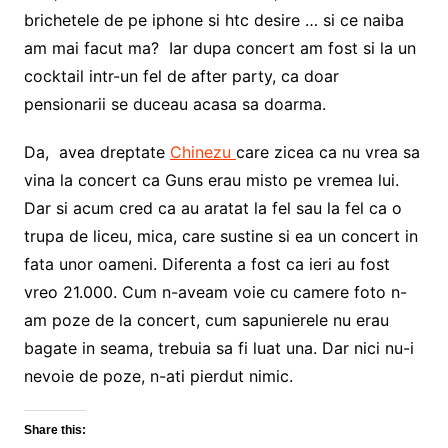
brichetele de pe iphone si htc desire … si ce naiba
am mai facut ma? Iar dupa concert am fost si la un
cocktail intr-un fel de after party, ca doar
pensionarii se duceau acasa sa doarma.
Da, avea dreptate
Chinezu
care zicea ca nu vrea sa
vina la concert ca Guns erau misto pe vremea lui.
Dar si acum cred ca au aratat la fel sau la fel ca o
trupa de liceu, mica, care sustine si ea un concert in
fata unor oameni. Diferenta a fost ca ieri au fost
vreo 21.000. Cum n-aveam voie cu camere foto n-
am poze de la concert, cum sapunierele nu erau
bagate in seama, trebuia sa fi luat una. Dar nici nu-i
nevoie de poze, n-ati pierdut nimic.
Share this: