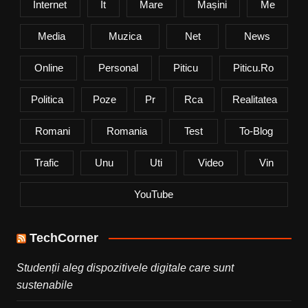
Internet
It
Mare
Mașini
Me
Media
Muzica
Net
News
Online
Personal
Piticu
Piticu.ro
Politica
Poze
Pr
Rca
Realitatea
Romani
Romania
Test
To-Blog
Trafic
Unu
Uti
Video
Vin
YouTube
TechCorner
Studenții aleg dispozitivele digitale care sunt
sustenabile