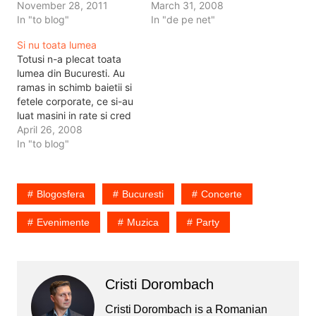
November 28, 2011
March 31, 2008
In "to blog"
In "de pe net"
Si nu toata lumea
Totusi n-a plecat toata
lumea din Bucuresti. Au
ramas in schimb baietii si
fetele corporate, ce si-au
luat masini in rate si cred
ca strazile sunt numai ale
April 26, 2008
lor. In schimb, nici la
In "to blog"
biserici n-a fost foarte
aglomerat. De la o strada
neincapatoare anul trecut
Blogosfera
Bucuresti
Concerte
la mine in cartier, anul…
Evenimente
Muzica
Party
Cristi Dorombach
Cristi Dorombach is a Romanian