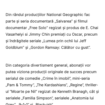
Din rândul producțiilor National Geographic fac
parte și seria documentară „Salvarea” și filmul
documentar „Free Solo” regizat și produs de E. Chai
Vasarhelyi si Jimmy Chin premiați cu Oscar, precum
și îndrăgitele seriale „Lumea prin ochii lui Jeff
Goldblum” și „Gordon Ramsay: Călător cu gust”.
Din categoria divertisment general, abonații vor
putea viziona producții originale de succes precum
serialul de comedie „Crime în imobil”, mini-seria
„Pam & Tommy”, „The Kardashians”, „Regine”, thriller-
ul ”Moarte pe Nil” regizat de Kenneth Branagh, cât și
serialele „Familia Simpson”, serialele „Anatomia lui
Grey”, „9-1-1” și „Black-ish”.