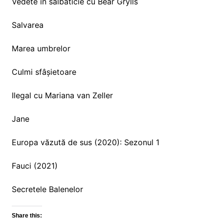
Vedete în sălbăticie cu Bear Grylls
Salvarea
Marea umbrelor
Culmi sfâșietoare
Ilegal cu Mariana van Zeller
Jane
Europa văzută de sus (2020): Sezonul 1
Fauci (2021)
Secretele Balenelor
Share this: