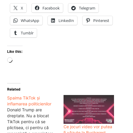
X
Facebook
Telegram
WhatsApp
LinkedIn
Pinterest
Tumblr
Like this:
Loading…
Related
Spaima TikTok și
inflamarea politicienilor
Donald Trump are
dreptate. Nu a blocat
TikTok pentru că se
Ce jocuri video vor putea
plictisea, ci pentru că
fi văzute la Bucharest