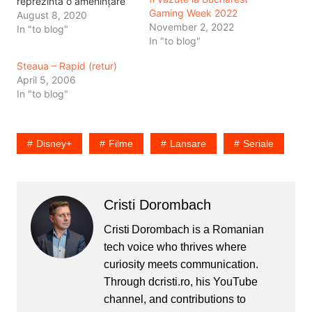
reprezintă o amenințare
Gaming Week 2022
pentru ei, pentru
August 8, 2020
November 2, 2022
americani. De fapt ce se
In "to blog"
In "to blog"
întâmplă. TikTok este o
rețea socială - pentru că
Steaua – Rapid (retur)
are posibilitatea de a face
April 5, 2006
conturi, de a da like-uri,
In "to blog"
de a comenta, de a…
Disney+
Filme
Lansare
Seriale
Cristi Dorombach
Cristi Dorombach is a Romanian
tech voice who thrives where
curiosity meets communication.
Through dcristi.ro, his YouTube
channel, and contributions to