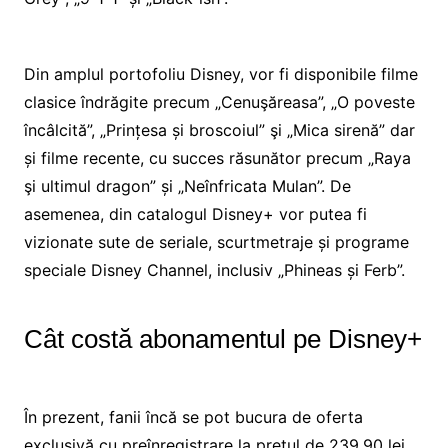
Din amplul portofoliu Disney, vor fi disponibile filme
clasice îndrăgite precum „Cenuşăreasa”, „O poveste
încâlcită”, „Prințesa și broscoiul” şi „Mica sirenă” dar
și filme recente, cu succes răsunător precum „Raya
şi ultimul dragon” și „Neînfricata Mulan”. De
asemenea, din catalogul Disney+ vor putea fi
vizionate sute de seriale, scurtmetraje și programe
speciale Disney Channel, inclusiv „Phineas și Ferb”.
Cât costă abonamentul pe Disney+
În prezent, fanii încă se pot bucura de oferta
exclusivă cu preînregistrare la prețul de 239,90 lei.