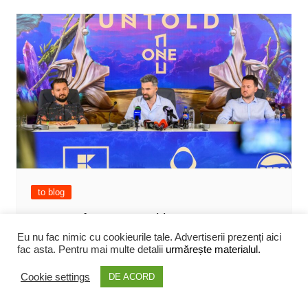
to blog
Cum se face accesul la UNTOLD 2026
și care sunt măsurile de securitate
Eu nu fac nimic cu cookieurile tale. Advertiserii prezenți aici
fac asta. Pentru mai multe detalii
urmărește materialul.
Cristi Dorombach
August 5, 2026
0
Cookie settings
DE ACORD