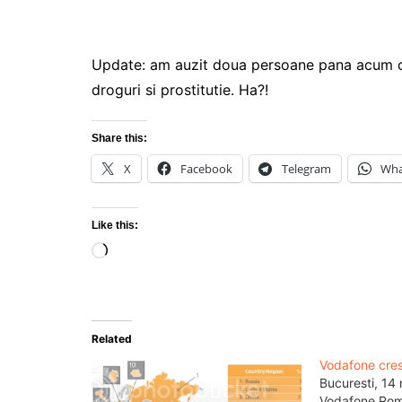
Update: am auzit doua persoane pana acum ca
droguri si prostitutie. Ha?!
Share this:
X
Facebook
Telegram
Wha
Like this:
Loading…
Related
Vodafone cre
Bucuresti, 14
Vodafone Rom