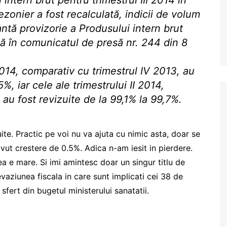
i intern brut pentru trimestrul III 2014 în
sezonier a fost recalculată, indicii de volum
iantă provizorie a Produsului intern brut
ată în comunicatul de presă nr. 244 din 8
 2014, comparativ cu trimestrul IV 2013, au
%, iar cele ale trimestrului II 2014,
 au fost revizuite de la 99,1% la 99,7%.
te. Practic pe voi nu va ajuta cu nimic asta, doar se
vut crestere de 0.5%. Adica n-am iesit in pierdere.
rea e mare. Si imi amintesc doar un singur titlu de
evaziunea fiscala in care sunt implicati cei 38 de
sfert din bugetul ministerului sanatatii.