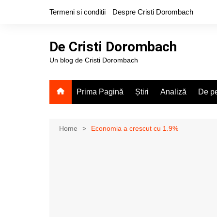
Skip
Termeni si conditii
Despre Cristi Dorombach
to
content
De Cristi Dorombach
Un blog de Cristi Dorombach
Prima Pagină
Știri
Analiză
De pe
Home
Economia a crescut cu 1.9%