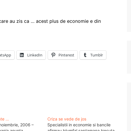
re au zis ca … acest plus de economie e din
tsApp
LinkedIn
Pinterest
Tumblr
ste …
Criza se vede de jos
 noiembrie, 2006 –
Specialistii in economie si bancile
ania anunta
afirmau triumfal saptamana trecuta