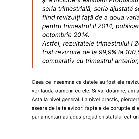
şi a includerii estimării Produsulu
seria trimestrială, seria ajustată 
fiind revizuiţi faţă de a doua var
pentru trimestrul II 2014, public
octombrie 2014.
Astfel, rezultatele trimestrului I
fost revizuite de la 99,9% la 100,5
comparativ cu trimestrul anterior,
Ceea ce inseamna ca datele au fost ele revizui
vor lauda oamenii cu ele. Si vai doamne, am a
Asta la nivel general. La nivel practic, pierde
aseara de la televizor: faptele de coruptie si 
parlamentari au adus prejudicii statului cat un 