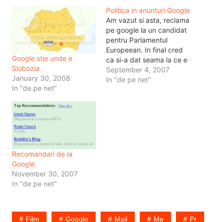
Politica in anunturi Google
Am vazut si asta, reclama
pe google la un candidat
pentru Parlamentul
Europeean. In final cred
Google stie unde e
ca si-a dat seama la ce e
Slobozia
bun Google. Si-a targetat
September 4, 2007
January 30, 2008
reclama pe cuvintele
In "de pe net"
In "de pe net"
politic, iar asta apare pe
toate siturile ce contin
aceste cuvinte, drept
urmare eu am pescuit-o
de pe realitatea.net
Pacat…
Recomandari de la
Google
November 30, 2007
In "de pe net"
Film
Google
Mail
Me
Pr