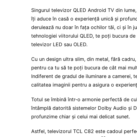
Singurul televizor QLED Android TV din lume,
îți aduce în casă o experiență unică și profun
derulează nu doar în fața ochilor tăi, ci și în 
tehnologiei viitorului QLED, te poți bucura de
televizor LED sau OLED.
Cu un design ultra slim, din metal, fără cadr
pentru ca tu să te poți bucura de cât mai mul
Indiferent de gradul de iluminare a camerei,
calitatea imaginii pentru a asigura o experien
Totul se îmbină într-o armonie perfectă de culo
întâmplă datorită sistemelor Dolby Audio și 
profunzime chiar și celui mai delicat sunet.
Astfel, televizorul TCL C82 este cadoul perfec