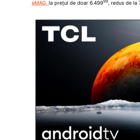
99
eMAG,
la prețul de doar 6.499
, redus de la