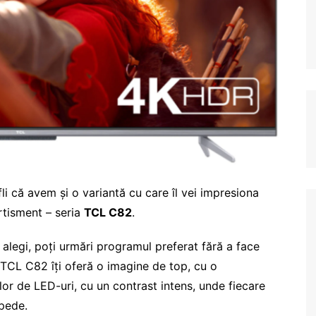
li că avem și o variantă cu care îl vei impresiona
ertisment – seria
TCL C82
.
 alegi, poți urmări programul preferat fără a face
 TCL C82 îți oferă o imagine de top, cu o
ilor de LED-uri, cu un contrast intens, unde fiecare
mpede.