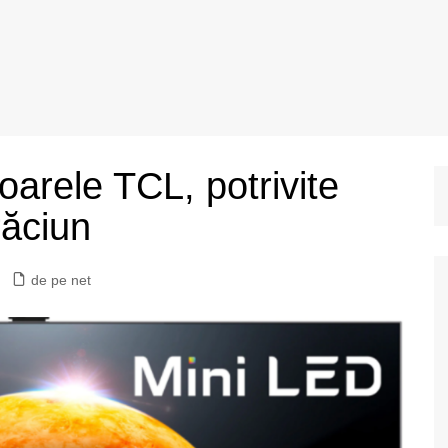
oarele TCL, potrivite
răciun
de pe net