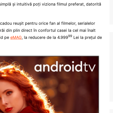
mplă și intuitivă poți viziona filmul preferat, datorită
 cadou reușit
pentru orice fan al filmelor, serialelor
i din plin direct în confortul casei la cel mai înalt
99
pid pe
eMAG
, la reducere de la 4.999
Lei la prețul de