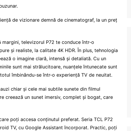
 buzunar.
riență de vizionare demnă de cinematograf, la un preț
ă margini, televizorul P72 te conduce într-o
ure și realiste, la calitate 4K HDR. În plus, tehnologia
ează o imagine clară, intensă și detaliată. Cu un
uminile sunt mai strălucitoare, nuanțele întunecate sunt
– totul îmbinându-se într-o experiență TV de neuitat.
i auzi chiar și cele mai subtile sunete din filmul
are creează un sunet imersiv, complet și bogat, care
 care poți accesa conținutul preferat. Seria TCL P72
oid TV, cu Google Assistant încorporat. Practic, poți