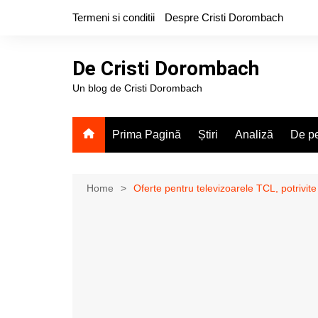
Skip
Termeni si conditii
Despre Cristi Dorombach
to
content
De Cristi Dorombach
Un blog de Cristi Dorombach
Prima Pagină
Știri
Analiză
De pe
Home
Oferte pentru televizoarele TCL, potrivit