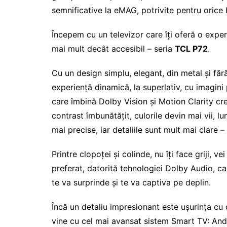
semnificative la eMAG, potrivite pentru orice
Începem cu un televizor care îți oferă o expe
mai mult decât accesibil – seria
TCL P72
.
Cu un design simplu, elegant, din metal și făr
experiență dinamică, la superlativ, cu imagini p
care îmbină Dolby Vision și Motion Clarity cre
contrast îmbunătățit, culorile devin mai vii, l
mai precise, iar detaliile sunt mult mai clare 
Printre
clopoței și colinde, nu îți face griji, ve
preferat, datorită tehnologiei Dolby Audio, c
te va surprinde și te va captiva pe deplin.
Încă un detaliu impresionant este ușurința cu
vine cu cel mai avansat sistem Smart TV: Andr