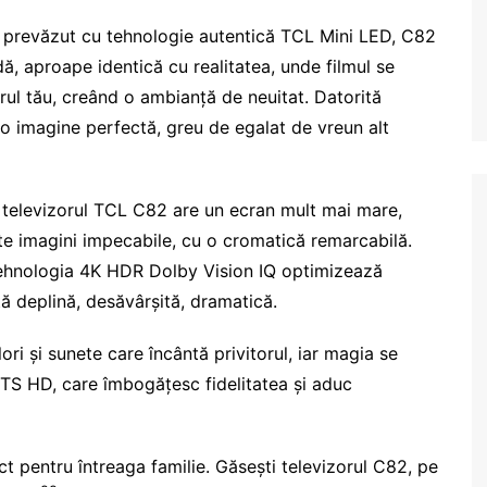
 prevăzut cu tehnologie autentică TCL Mini LED, C82
dă, aproape identică cu realitatea, unde filmul se
jurul tău, creând o ambianță de neuitat. Datorită
 o imagine perfectă, greu de egalat de vreun alt
u, televizorul TCL C82 are un ecran mult mai mare,
te imagini impecabile, cu o cromatică remarcabilă.
 tehnologia 4K HDR Dolby Vision IQ optimizează
ță deplină, desăvârșită, dramatică.
ri și sunete care încântă privitorul, iar magia se
DTS HD, care îmbogățesc fidelitatea și aduc
t pentru întreaga familie. Găsești televizorul C82, pe