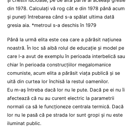
și chestii lucioase, pe de altă parte ai aceeași gresie
din 1978. Calculați vă rog cât e din 1978 până acum
și puneți întrebarea când s-a spălat ultima dată
gresia aia. *metroul s-a deschis în 1979
Până la urmă elita este cea care a părăsit națiunea
noastră. În loc să aibă rolul de educație și model pe
care l-a avut de exemplu în perioada interbelică sau
chiar în perioada construcțiilor megalomanice
comuniste, acum elita a părăsit viața publică și se
uită din curtea lor închisă la restul oamenilor.
Eu m-aș întreba dacă lor nu le pute. Dacă pe ei nu îi
afectează că nu au curent electric la parametrii
normali ca să le funcționeze centrala termică. Dacă
lor nu le pasă că pe strada lor sunt gropi și nu este
iluminat public.