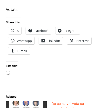
Votați!
Share this:
X
Facebook
Telegram
WhatsApp
LinkedIn
Pinterest
Tumblr
Like this:
Loading…
Related
De ce nu voi vota cu