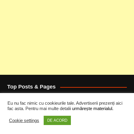
Top Posts & Pages
Cristi Dorombach | Prima pagină
Eu nu fac nimic cu cookieurile tale. Advertiserii prezenți aici
... .. ..
fac asta. Pentru mai multe detalii
urmărește materialul.
Coke Live Peninsula ziua 3
Cookie settings
DE ACORD
ceata
Cum se face accesul la UNTOLD 2026 și care sunt