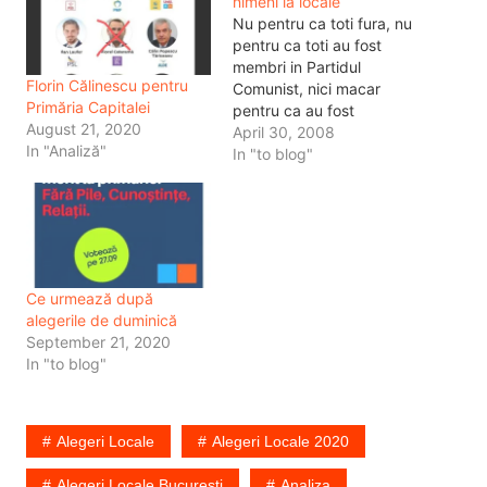
nimeni la locale
Nu pentru ca toti fura, nu
pentru ca toti au fost
membri in Partidul
Florin Călinescu pentru
Comunist, nici macar
Primăria Capitalei
pentru ca au fost
August 21, 2020
informatori ai securitatii
April 30, 2008
In "Analiză"
sau pentru ca au furat
In "to blog"
pana acum din banii
publici. Nici macar pentru
ca mint. Nu voi vota la
alegeri pentru ca n-am cu
cine sa…
Ce urmează după
alegerile de duminică
September 21, 2020
In "to blog"
Alegeri Locale
Alegeri Locale 2020
Alegeri Locale Bucuresti
Analiza