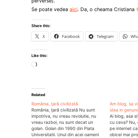
perverse).
Se poate vedea
aici
. Da, o cheama Cristiana
Share this:
X
Facebook
Telegram
Wha
Like this:
Loading…
Related
România, ţară civilizată
Am blog, sa 
România, ţară civilizată Nu sunt
stea in genunc
impotriva, nu vreau revolutie, nu
Ai blog, asa s
vreau razboi, nu sunt decat un
cu ceva? Nu, 
golan. Golan din 1990 din Piata
pe internet ca
Universitatii. Unul din acei oameni
obicei mai pr