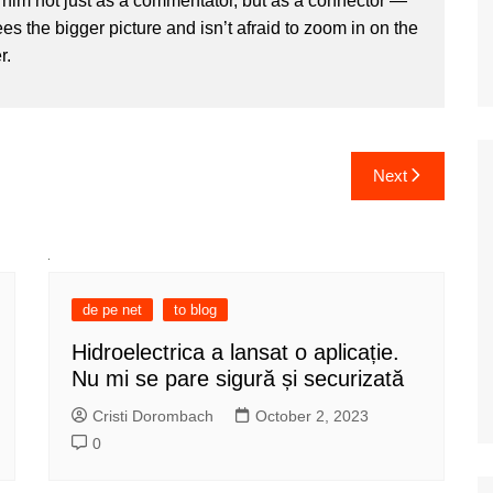
im not just as a commentator, but as a connector —
 the bigger picture and isn’t afraid to zoom in on the
r.
Next
de pe net
to blog
Hidroelectrica a lansat o aplicație.
Nu mi se pare sigură și securizată
Cristi Dorombach
October 2, 2023
0