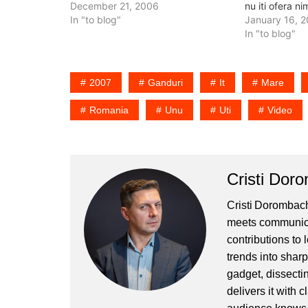
care atunci aveau 19 - 20 de ani, si
December 21, 2006
nu iti ofera ni
strigau Jos Comunismul. Ei au fost
In "to blog"
castigi nimic 
January 16, 
generatia de sacrificiu. Ei au varsat
doar o alta pa
In "to blog"
sange ca…
inseamna doa
2007
Ganduri
It
Mare
Romania
Unu
Uti
Video
Cristi Dor
Cristi Dorombach
meets communicat
contributions to
trends into sharp
gadget, dissectin
delivers it with 