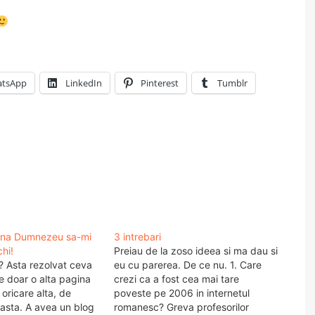
tsApp
LinkedIn
Pinterest
Tumblr
vina Dumnezeu sa-mi
3 intrebari
hi!
Preiau de la zoso ideea si ma dau si
i? Asta rezolvat ceva
eu cu parerea. De ce nu. 1. Care
e doar o alta pagina
crezi ca a fost cea mai tare
 oricare alta, de
poveste pe 2006 in internetul
oasta. A avea un blog
romanesc? Greva profesorilor