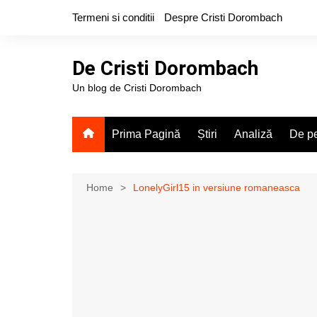
Skip
Termeni si conditii
Despre Cristi Dorombach
to
content
De Cristi Dorombach
Un blog de Cristi Dorombach
Prima Pagină
Știri
Analiză
De pe
Home
LonelyGirl15 in versiune romaneasca