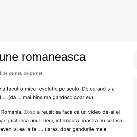
siune romaneasca
de pe net
,
de pe net
 a facut o mica revolutie pe acolo. De curand s-a
abil … (da … mai bine ma gandesc doar eu).
n Romania.
Zoso
a reusit sa faca ca un video de-al ei
i gasit inca unul. Deci, internauta noastra nu se lasa,
eveni si ea la fel … (iarasi doar gandurile mele