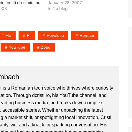
mic, nu iti da nimic, nu
trimisa pe messenger, faptul ca
January 28, 2007
din asta. Inseamna
2008
toata lumea si-a facut blog si cine
In "to blog"
gina de net,
n-a apucat nu mai apuca. 2.…
r…
Me
Pr
Revolutie
Romani
YouTube
Zoso
ombach
 is a Romanian tech voice who thrives where curiosity
ion. Through dcristi.ro, his YouTube channel, and
 leading business media, he breaks down complex
, accessible stories. Whether unpacking the latest
g a market shift, or spotlighting local innovation, Cristi
clarity, wit, and a knack for sparking conversation. His