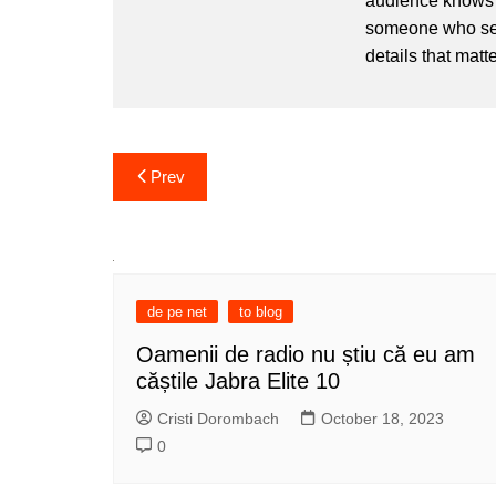
audience knows h
someone who sees
details that matte
Post
Prev
navigation
de pe net
to blog
Oamenii de radio nu știu că eu am
căștile Jabra Elite 10
Cristi Dorombach
October 18, 2023
0