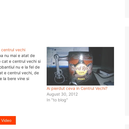
 centrul vechi
a nu mai e atat de
 cat e centrul vechi si
bantiul nu e la fel de
t e centrul vechi, de
e la bere vine si
Se intampla in centrul
1
Ai pierdut ceva in Centrul Vechi?
i multe video din…
August 30, 2012
In "to blog"
Video