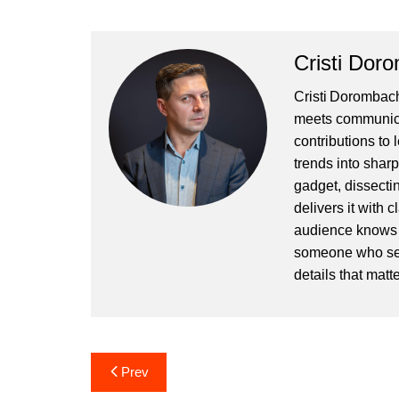
Cristi Dor
Cristi Dorombach
meets communicat
contributions to
trends into sharp
gadget, dissectin
delivers it with 
audience knows h
someone who sees
details that matte
Post
Prev