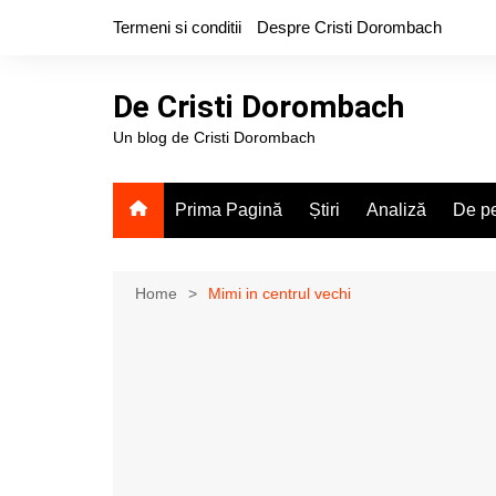
Skip
Termeni si conditii
Despre Cristi Dorombach
to
content
De Cristi Dorombach
Un blog de Cristi Dorombach
Prima Pagină
Știri
Analiză
De pe
Home
Mimi in centrul vechi