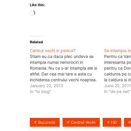
Like this:
Loading…
Related
Centrul vechi in pericol?
Se intampla in
Stiam eu ca daca plec undeva se
Pentru ca Vam
intampla numai nenorociri in
interesanta pe
Romania. Nu ca s-ar intampla ele si
pentru ca Doro
altfel. Dar cea mai tare e asta cu
calduros pe ca
inchiderea centrului vechi noaptea.
la caldura si d
Adica Sorin Oprescu vrea sa
January 22, 2013
entertain-ul. 
June 25, 201
inchida terasele la ora 22 in centrul
In "to blog"
Vechi Vezi ma
In "de pe net"
vechi. Intreband am aflat ca regula
asta de…
Bucuresti
Centrul Vechi
HD