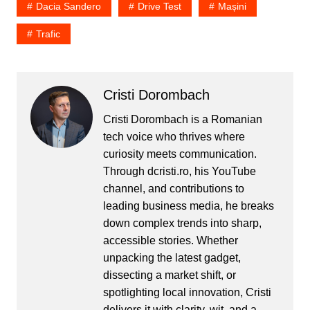
Dacia Sandero
Drive Test
Mașini
Trafic
Cristi Dorombach
Cristi Dorombach is a Romanian
tech voice who thrives where
curiosity meets communication.
Through dcristi.ro, his YouTube
channel, and contributions to
leading business media, he breaks
down complex trends into sharp,
accessible stories. Whether
unpacking the latest gadget,
dissecting a market shift, or
spotlighting local innovation, Cristi
delivers it with clarity, wit, and a