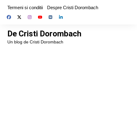
Skip
Termeni si conditii
Despre Cristi Dorombach
to
content
De Cristi Dorombach
Un blog de Cristi Dorombach