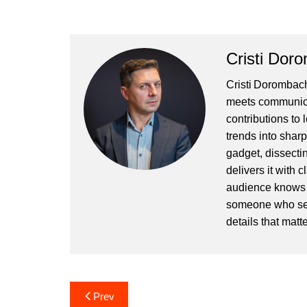
Cristi Dor
Cristi Dorombach
meets communicat
contributions to
trends into sharp
gadget, dissectin
delivers it with 
audience knows h
someone who sees
details that matte
Post
Prev