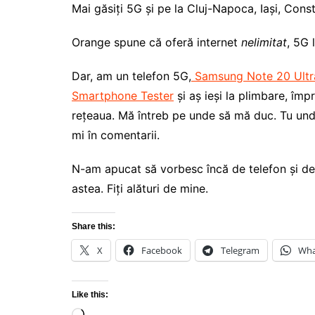
Mai găsiți 5G și pe la Cluj-Napoca, Iași, Cons
Orange spune că oferă internet
nelimitat
, 5G 
Dar, am un telefon 5G,
Samsung Note 20 Ultr
Smartphone Tester
și aș ieși la plimbare, îm
rețeaua. Mă întreb pe unde să mă duc. Tu und
mi în comentarii.
N-am apucat să vorbesc încă de telefon și de 
astea. Fiți alături de mine.
Share this:
X
Facebook
Telegram
Wha
Like this: