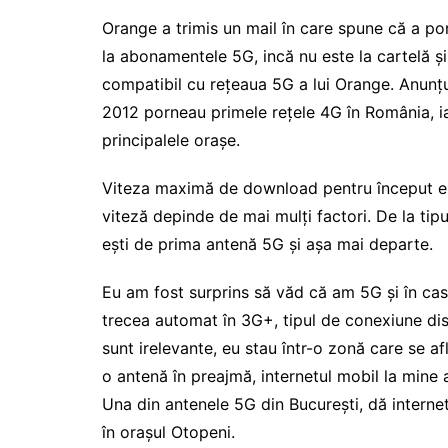
Orange a trimis un mail în care spune că a por
la abonamentele 5G, incă nu este la cartelă și
compatibil cu rețeaua 5G a lui Orange. Anunțul 
2012 porneau primele rețele 4G în România, iar
principalele orașe.
Viteza maximă de download pentru început est
viteză depinde de mai mulți factori. De la tipu
ești de prima antenă 5G și așa mai departe.
Eu am fost surprins să văd că am 5G și în cas
trecea automat în 3G+, tipul de conexiune di
sunt irelevante, eu stau într-o zonă care se af
o antenă în preajmă, internetul mobil la mine a
Una din antenele 5G din București, dă internet 
în orașul Otopeni.