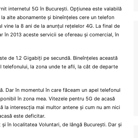
nit internetul 5G în București. Opțiunea este valabilă
 la alte abonamente și bineînțeles cere un telefon
vine la 8 ani de la anunțul rețelelor 4G. La final de
 în 2013 aceste servicii se ofereau și comercial, în
e de 1.2 Gigabiți pe secundă. Bineînțeles această
l telefonului, la zona unde te afli, la cât de departe
ă. Dar în momentul în care făceam un apel telefonul
sponibil în zona mea. Vitezele pentru 5G de acasă
lă la interescția mai multor antene și cum nu am nici
casă este deficitar.
și în localitatea Voluntari, de lângă București. Dar și