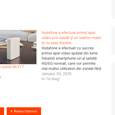
Vodafone a efectuat primul apel
video prin satelit și un telefon mobil.
Și nu este Starlink
Vodafone a efectuat cu succes
primul apel video spațial din lume
folosind smartphone-uri și sateliți
4G/5G normali, care vor permite
soluții Wi-Fi 7
mai multor utilizatori din zonele fără
acoperire mobilă să efectueze și să
January 30, 2025
6
primească apeluri video, să
In "to blog"
acceseze internetul și să utilizeze
servicii de mesagerie online. Este
singura tehnologie prin satelit…
e
Retea Internet