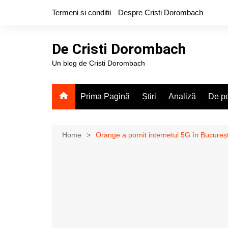
Skip
Termeni si conditii
Despre Cristi Dorombach
to
content
De Cristi Dorombach
Un blog de Cristi Dorombach
Prima Pagină
Știri
Analiză
De pe
Home
Orange a pornit internetul 5G în Bucureș