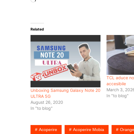
Loading…
Related
TCL aduce noi 
accesibile
March 3, 202
Unboxing Samsung Galaxy Note 20
In "to blog"
ULTRA 5G
August 26, 2020
In "to blog"
Acoperire
Acoperire Mobia
Orang